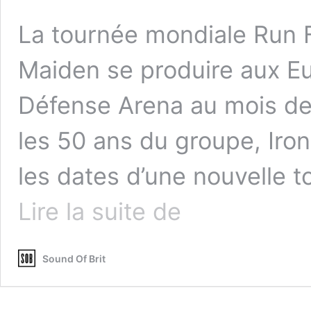
La tournée mondiale Run F
Maiden se produire aux Eu
Défense Arena au mois de j
les 50 ans du groupe, Iro
les dates d’une nouvelle 
Iron
Lire la suite de
Maiden
:
deux
Sound Of Brit
dates
en
France
pour