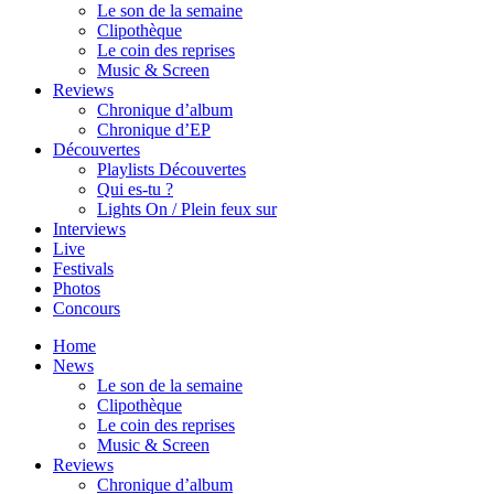
Le son de la semaine
Clipothèque
Le coin des reprises
Music & Screen
Reviews
Chronique d’album
Chronique d’EP
Découvertes
Playlists Découvertes
Qui es-tu ?
Lights On / Plein feux sur
Interviews
Live
Festivals
Photos
Concours
Home
News
Le son de la semaine
Clipothèque
Le coin des reprises
Music & Screen
Reviews
Chronique d’album