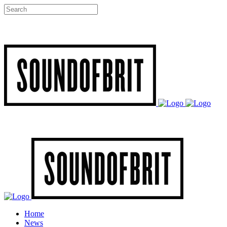
Home
News