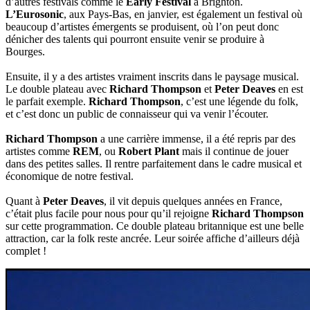
d’autres festivals comme le
Early Festival
à Brighton.
L’Eurosonic
, aux Pays-Bas, en janvier, est également un festival où
beaucoup d’artistes émergents se produisent, où l’on peut donc
dénicher des talents qui pourront ensuite venir se produire à
Bourges.
Ensuite, il y a des artistes vraiment inscrits dans le paysage musical.
Le double plateau avec
Richard Thompson
et
Peter Deaves
en est
le parfait exemple.
Richard Thompson
, c’est une légende du folk,
et c’est donc un public de connaisseur qui va venir l’écouter.
Richard Thompson
a une carrière immense, il a été repris par des
artistes comme
REM
, ou
Robert Plant
mais il continue de jouer
dans des petites salles. Il rentre parfaitement dans le cadre musical et
économique de notre festival.
Quant à
Peter Deaves
, il vit depuis quelques années en France,
c’était plus facile pour nous pour qu’il rejoigne
Richard Thompson
sur cette programmation. Ce double plateau britannique est une belle
attraction, car la folk reste ancrée. Leur soirée affiche d’ailleurs déjà
complet !