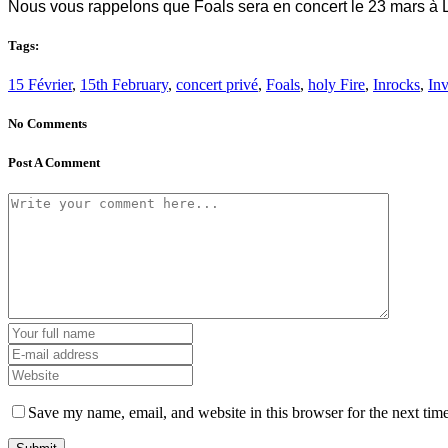
Nous vous rappelons que Foals sera en concert le 23 mars à Lyo
Tags:
15 Février
,
15th February
,
concert privé
,
Foals
,
holy Fire
,
Inrocks
,
Inv
No Comments
Post A Comment
Save my name, email, and website in this browser for the next tim