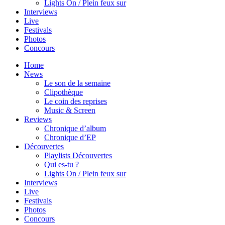
Lights On / Plein feux sur
Interviews
Live
Festivals
Photos
Concours
Home
News
Le son de la semaine
Clipothèque
Le coin des reprises
Music & Screen
Reviews
Chronique d’album
Chronique d’EP
Découvertes
Playlists Découvertes
Qui es-tu ?
Lights On / Plein feux sur
Interviews
Live
Festivals
Photos
Concours