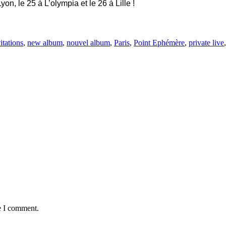
n, le 25 à L’olympia et le 26 à Lille !
itations
,
new album
,
nouvel album
,
Paris
,
Point Ephémère
,
private live
e I comment.