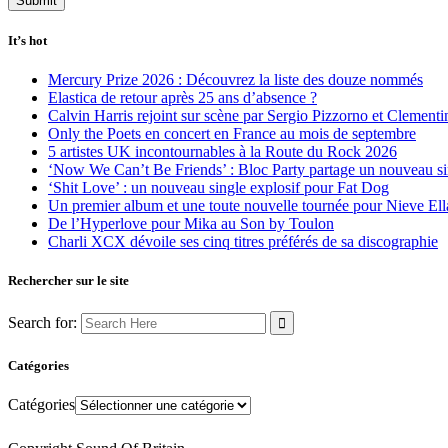
It’s hot
Mercury Prize 2026 : Découvrez la liste des douze nommés
Elastica de retour après 25 ans d’absence ?
Calvin Harris rejoint sur scène par Sergio Pizzorno et Clement
Only the Poets en concert en France au mois de septembre
5 artistes UK incontournables à la Route du Rock 2026
‘Now We Can’t Be Friends’ : Bloc Party partage un nouveau sin
‘Shit Love’ : un nouveau single explosif pour Fat Dog
Un premier album et une toute nouvelle tournée pour Nieve Ell
De l’Hyperlove pour Mika au Son by Toulon
Charli XCX dévoile ses cinq titres préférés de sa discographie
Rechercher sur le site
Search for:
Catégories
Catégories