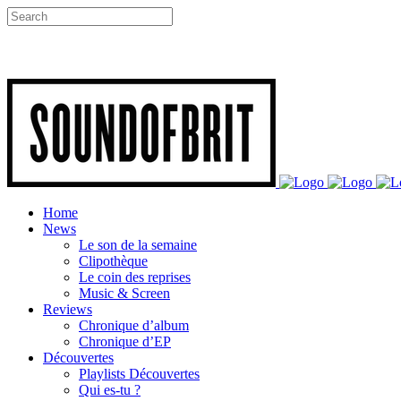
Home
News
Le son de la semaine
Clipothèque
Le coin des reprises
Music & Screen
Reviews
Chronique d’album
Chronique d’EP
Découvertes
Playlists Découvertes
Qui es-tu ?