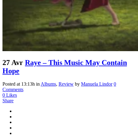
27 Avr
Raye – This Music May Contain
Hope
Posted at 13:13h
in
Albums
,
Review
by
Manuela Lindor
0
Comments
0
Likes
Share