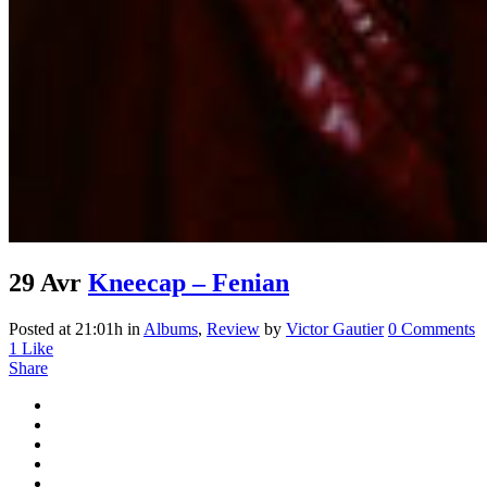
29 Avr
Kneecap – Fenian
Posted at 21:01h
in
Albums
,
Review
by
Victor Gautier
0 Comments
1
Like
Share