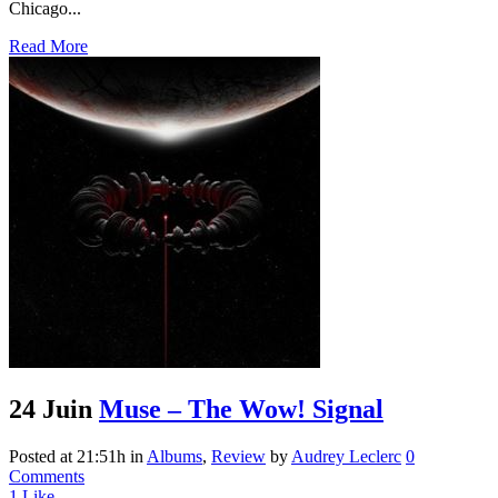
Chicago...
Read More
24 Juin
Muse – The Wow! Signal
Posted at 21:51h
in
Albums
,
Review
by
Audrey Leclerc
0
Comments
1
Like