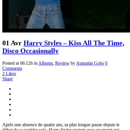
01 Avr
Harry Styles – Kiss All The Time,
Disco Occasionally
Posted at 06:12h
in
Albums
,
Review
by
Augustin Gobs
0
Comments
2
Likes
Share
Après une absence de quatre ans, sa plus longue pause depuis le
début de sa carrière solo, Harry Styles revient avec un projet qui