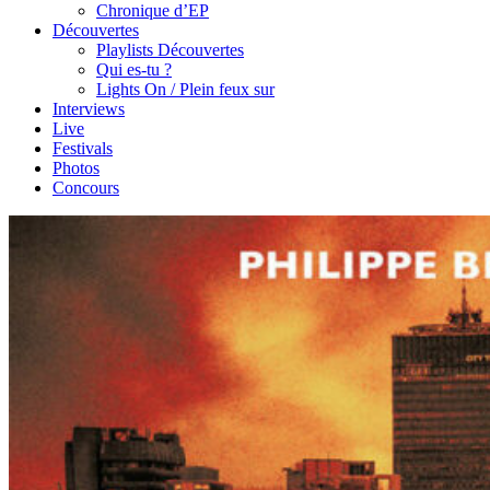
Chronique d’EP
Découvertes
Playlists Découvertes
Qui es-tu ?
Lights On / Plein feux sur
Interviews
Live
Festivals
Photos
Concours