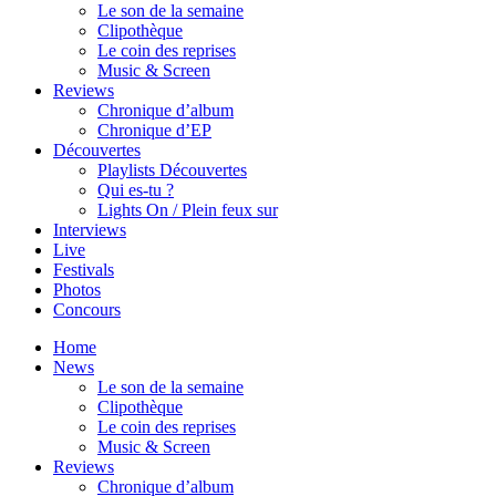
Le son de la semaine
Clipothèque
Le coin des reprises
Music & Screen
Reviews
Chronique d’album
Chronique d’EP
Découvertes
Playlists Découvertes
Qui es-tu ?
Lights On / Plein feux sur
Interviews
Live
Festivals
Photos
Concours
Home
News
Le son de la semaine
Clipothèque
Le coin des reprises
Music & Screen
Reviews
Chronique d’album