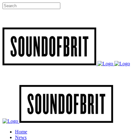
Home
News