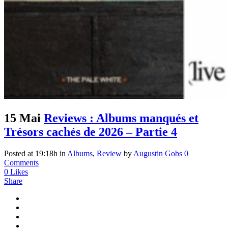
15 Mai
Reviews : Albums manqués et
Trésors cachés de 2026 – Partie 4
Posted at 19:18h
in
Albums
,
Review
by
Augustin Gobs
0
Comments
0
Likes
Share