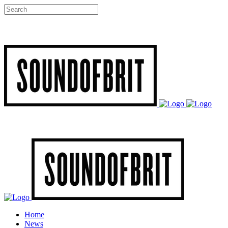
Home
News