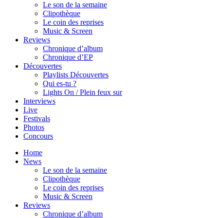
Le son de la semaine
Clipothèque
Le coin des reprises
Music & Screen
Reviews
Chronique d’album
Chronique d’EP
Découvertes
Playlists Découvertes
Qui es-tu ?
Lights On / Plein feux sur
Interviews
Live
Festivals
Photos
Concours
Home
News
Le son de la semaine
Clipothèque
Le coin des reprises
Music & Screen
Reviews
Chronique d’album