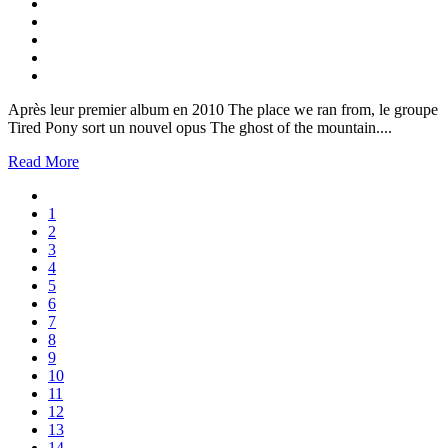
Après leur premier album en 2010 The place we ran from, le groupe
Tired Pony sort un nouvel opus The ghost of the mountain....
Read More
1
2
3
4
5
6
7
8
9
10
11
12
13
14