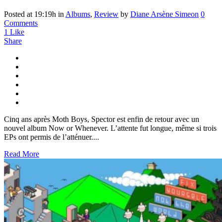
Posted at 19:19h
in
Albums
,
Review
by
Diane Arsène Simeon
0
Comments
1
Like
Share
Cinq ans après Moth Boys, Spector est enfin de retour avec un
nouvel album Now or Whenever. L’attente fut longue, même si trois
EPs ont permis de l’atténuer....
Read More