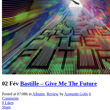
02 Fév
Bastille – Give Me The Future
Posted at 07:08h
in
Albums
,
Review
by
Augustin Gobs
0
Comments
0
Likes
Share