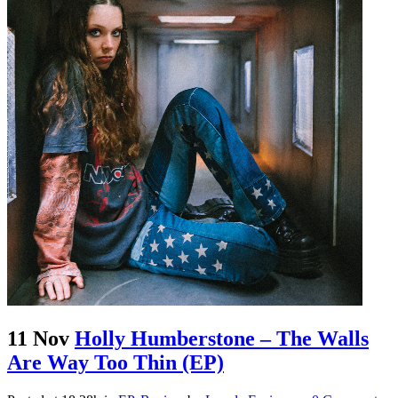
11 Nov
Holly Humberstone – The Walls
Are Way Too Thin (EP)