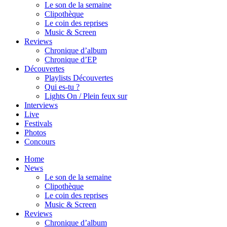
Le son de la semaine
Clipothèque
Le coin des reprises
Music & Screen
Reviews
Chronique d’album
Chronique d’EP
Découvertes
Playlists Découvertes
Qui es-tu ?
Lights On / Plein feux sur
Interviews
Live
Festivals
Photos
Concours
Home
News
Le son de la semaine
Clipothèque
Le coin des reprises
Music & Screen
Reviews
Chronique d’album