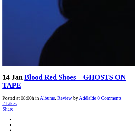
14 Jan
Blood Red Shoes – GHOSTS ON
TAPE
Posted at 08:00h
in
Albums
,
Review
by
Adélaïde
0 Comments
2
Likes
Share