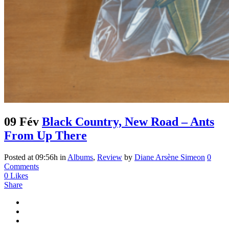
09 Fév
Black Country, New Road – Ants
From Up There
Posted at 09:56h
in
Albums
,
Review
by
Diane Arsène Simeon
0
Comments
0
Likes
Share