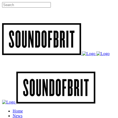
Home
News