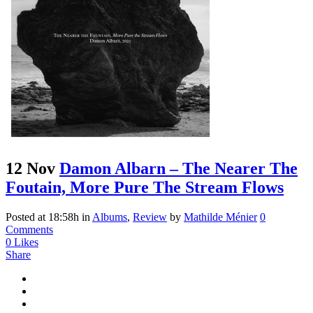
12 Nov
Damon Albarn – The Nearer The
Foutain, More Pure The Stream Flows
Posted at 18:58h
in
Albums
,
Review
by
Mathilde Ménier
0
Comments
0
Likes
Share