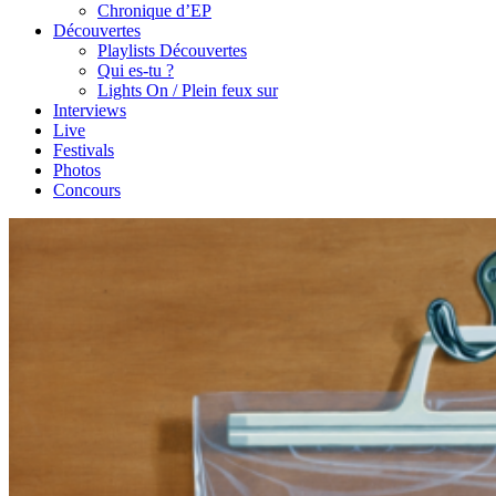
Chronique d’EP
Découvertes
Playlists Découvertes
Qui es-tu ?
Lights On / Plein feux sur
Interviews
Live
Festivals
Photos
Concours