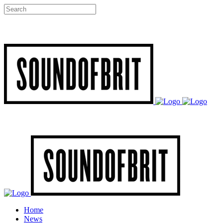
Home
News