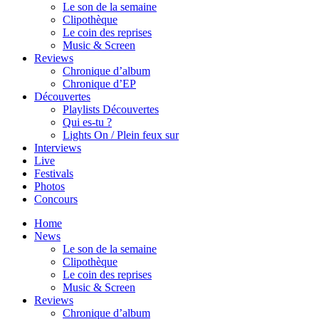
Le son de la semaine
Clipothèque
Le coin des reprises
Music & Screen
Reviews
Chronique d’album
Chronique d’EP
Découvertes
Playlists Découvertes
Qui es-tu ?
Lights On / Plein feux sur
Interviews
Live
Festivals
Photos
Concours
Home
News
Le son de la semaine
Clipothèque
Le coin des reprises
Music & Screen
Reviews
Chronique d’album