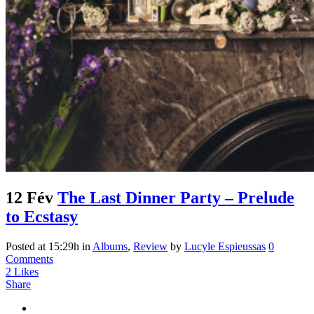
12 Fév
The Last Dinner Party – Prelude
to Ecstasy
Posted at 15:29h
in
Albums
,
Review
by
Lucyle Espieussas
0
Comments
2
Likes
Share