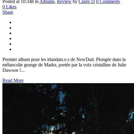
Posted at 10:34h
in
Albums
,
Review
by
Claire D
0 Comments
0
Likes
Share
Premier album pour les irlandais.e.s de NewDad. Plongée dans la
mélancolie grunge de Madra, portée par la voix cristalline de Julie
Dawson !...
Read More