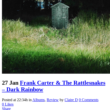
27 Jan
Frank Carter & The Rattlesnakes
– Dark Rainbow
Posted at 22:34h
in
Albums
,
Review
by
Claire D
0 Comments
0
Likes
Share