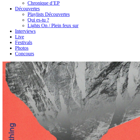
Chronique d’EP
Découvertes
Playlists Découvertes
Qui es-tu ?
Lights On / Plein feux sur
Interviews
Live
Festivals
Photos
Concours