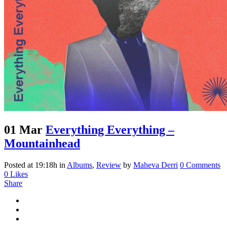
01 Mar
Everything Everything –
Mountainhead
Posted at 19:18h
in
Albums
,
Review
by
Maheva Derri
0 Comments
0
Likes
Share