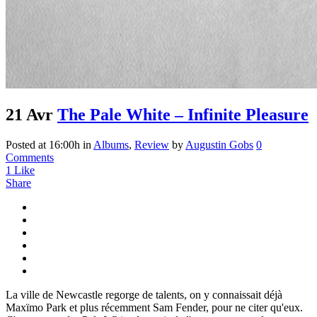
21 Avr
The Pale White – Infinite Pleasure
Posted at 16:00h
in
Albums
,
Review
by
Augustin Gobs
0
Comments
1
Like
Share
La ville de Newcastle regorge de talents, on y connaissait déjà
Maxïmo Park et plus récemment Sam Fender, pour ne citer qu'eux.