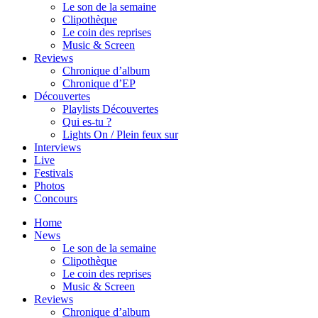
Le son de la semaine
Clipothèque
Le coin des reprises
Music & Screen
Reviews
Chronique d’album
Chronique d’EP
Découvertes
Playlists Découvertes
Qui es-tu ?
Lights On / Plein feux sur
Interviews
Live
Festivals
Photos
Concours
Home
News
Le son de la semaine
Clipothèque
Le coin des reprises
Music & Screen
Reviews
Chronique d’album