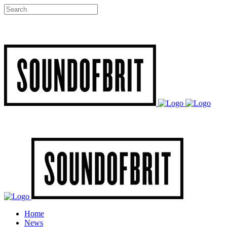
Home
News