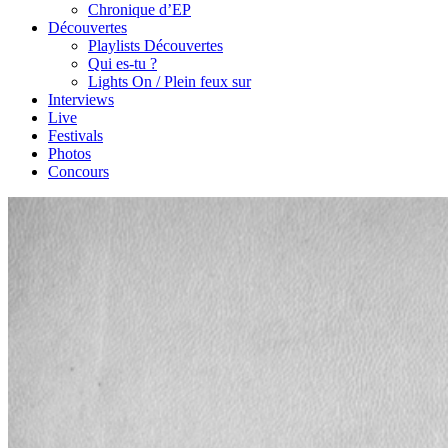
Chronique d’EP
Découvertes
Playlists Découvertes
Qui es-tu ?
Lights On / Plein feux sur
Interviews
Live
Festivals
Photos
Concours