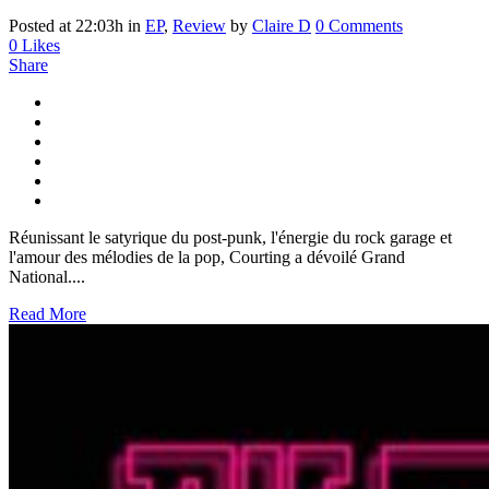
Posted at 22:03h
in
EP
,
Review
by
Claire D
0 Comments
0
Likes
Share
Réunissant le satyrique du post-punk, l'énergie du rock garage et
l'amour des mélodies de la pop, Courting a dévoilé Grand
National....
Read More