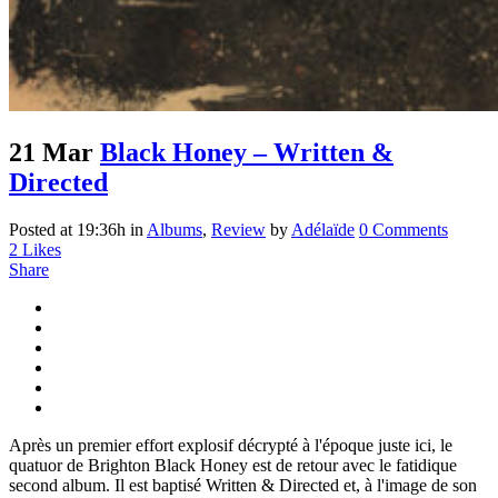
21 Mar
Black Honey – Written &
Directed
Posted at 19:36h
in
Albums
,
Review
by
Adélaïde
0 Comments
2
Likes
Share
Après un premier effort explosif décrypté à l'époque juste ici, le
quatuor de Brighton Black Honey est de retour avec le fatidique
second album. Il est baptisé Written & Directed et, à l'image de son