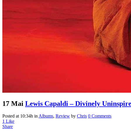
17 Mai
Lewis Capaldi – Divinely Uninspire
Posted at 10:34h
in
Albums
,
Review
by
Chris
0 Comments
1
Like
Share