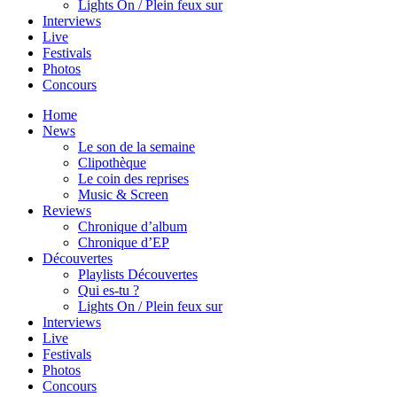
Lights On / Plein feux sur
Interviews
Live
Festivals
Photos
Concours
Home
News
Le son de la semaine
Clipothèque
Le coin des reprises
Music & Screen
Reviews
Chronique d’album
Chronique d’EP
Découvertes
Playlists Découvertes
Qui es-tu ?
Lights On / Plein feux sur
Interviews
Live
Festivals
Photos
Concours