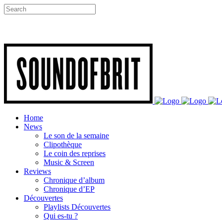
Home
News
Le son de la semaine
Clipothèque
Le coin des reprises
Music & Screen
Reviews
Chronique d’album
Chronique d’EP
Découvertes
Playlists Découvertes
Qui es-tu ?