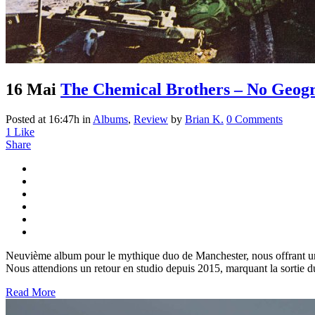
16 Mai
The Chemical Brothers – No Geog
Posted at 16:47h
in
Albums
,
Review
by
Brian K.
0 Comments
1
Like
Share
Neuvième album pour le mythique duo de Manchester, nous offrant une
Nous attendions un retour en studio depuis 2015, marquant la sortie d
Read More