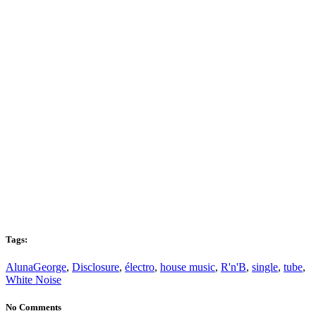
Tags:
AlunaGeorge
,
Disclosure
,
électro
,
house music
,
R'n'B
,
single
,
tube
,
White Noise
No Comments