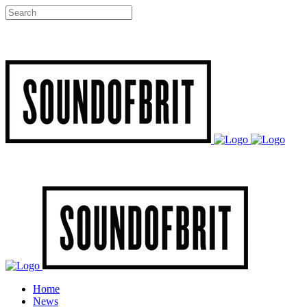
Home
News