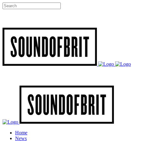
Home
News