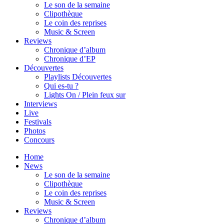
Le son de la semaine
Clipothèque
Le coin des reprises
Music & Screen
Reviews
Chronique d’album
Chronique d’EP
Découvertes
Playlists Découvertes
Qui es-tu ?
Lights On / Plein feux sur
Interviews
Live
Festivals
Photos
Concours
Home
News
Le son de la semaine
Clipothèque
Le coin des reprises
Music & Screen
Reviews
Chronique d’album