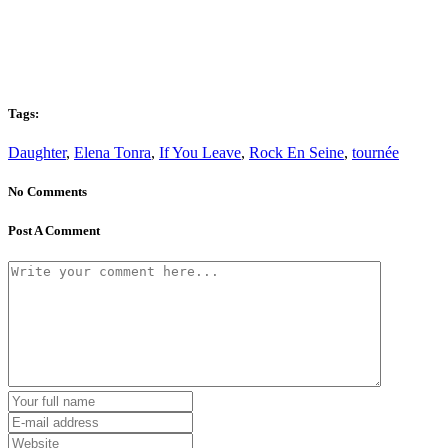
Tags:
Daughter
,
Elena Tonra
,
If You Leave
,
Rock En Seine
,
tournée
No Comments
Post A Comment