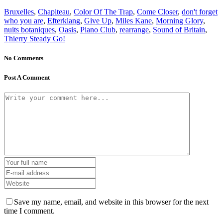
Bruxelles
,
Chapiteau
,
Color Of The Trap
,
Come Closer
,
don't forget
who you are
,
Efterklang
,
Give Up
,
Miles Kane
,
Morning Glory
,
nuits botaniques
,
Oasis
,
Piano Club
,
rearrange
,
Sound of Britain
,
Thierry Steady Go!
No Comments
Post A Comment
Save my name, email, and website in this browser for the next
time I comment.