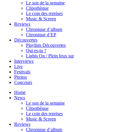
Le son de la semaine
Clipothèque
Le coin des reprises
Music & Screen
Reviews
Chronique d’album
Chronique d’EP
Découvertes
Playlists Découvertes
Qui es-tu ?
Lights On / Plein feux sur
Interviews
Live
Festivals
Photos
Concours
Home
News
Le son de la semaine
Clipothèque
Le coin des reprises
Music & Screen
Reviews
Chronique d’album