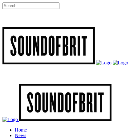
Home
News