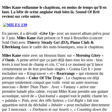
Miles Kane enflamme le chapiteau, en moins de temps qu’il en
faut. La bête de scène anglaise était bien là. Sound Of Brit
revient sur cette soirée.
En janvier, il a dévoilé «
Give Up
» avec un nouvel album prévu pour
le 3 juin.
Miles Kane
était présent ce 9 mai à Bruxelles (concert
Sold Out) avec
Thierry Steady Go! (DJ), Piano Club &
Efterklang
dans le cadre des nuits botaniques, sous le chapiteau.
Miles Kane
entre avec un blouson blanc sur «
Morning Glory
»
d’
Oasis
. A peine arrivé que ça part déjà dans tous les sens : bras
levés à tout bout de champ et cris. C’est à ce moment qu’il lance
certainement un de leur prochain singles « Gonna Get It » pour
enchaîner sur « Kingcrawer » et «
Rearrange
» qui viennent du
premier album «
Color Of The Trap
« . Le chapiteau est déjà
presque totalement conquit que voilà venir un autre nouveau
morceau «
Better Than That
« . Avec « Fantasy » arrive une
première balade plus calme, voyant Miles Kane prendre une guitare
acoustique, suivit de
« Quicksand »
auquel tout le public chante les
« palalala ». Puis, avec des riffs furieux
« Get Right »
fait son
apparition suivit du déchaîné
« Inhaler »
pour enchaîner directement
par 3 morceaux :
« Darkness in our hearts », « Counting down the