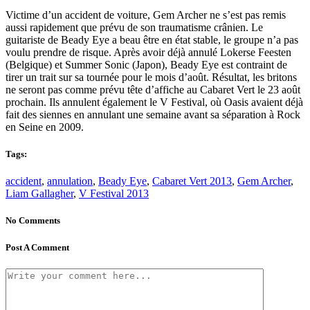
Victime d’un accident de voiture, Gem Archer ne s’est pas remis
aussi rapidement que prévu de son traumatisme crânien. Le
guitariste de Beady Eye a beau être en état stable, le groupe n’a pas
voulu prendre de risque. Après avoir déjà annulé Lokerse Feesten
(Belgique) et Summer Sonic (Japon), Beady Eye est contraint de
tirer un trait sur sa tournée pour le mois d’août. Résultat, les britons
ne seront pas comme prévu tête d’affiche au Cabaret Vert le 23 août
prochain. Ils annulent également le V Festival, où Oasis avaient déjà
fait des siennes en annulant une semaine avant sa séparation à Rock
en Seine en 2009.
Tags:
accident
,
annulation
,
Beady Eye
,
Cabaret Vert 2013
,
Gem Archer
,
Liam Gallagher
,
V Festival 2013
No Comments
Post A Comment