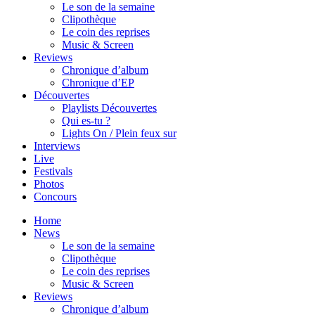
Le son de la semaine
Clipothèque
Le coin des reprises
Music & Screen
Reviews
Chronique d’album
Chronique d’EP
Découvertes
Playlists Découvertes
Qui es-tu ?
Lights On / Plein feux sur
Interviews
Live
Festivals
Photos
Concours
Home
News
Le son de la semaine
Clipothèque
Le coin des reprises
Music & Screen
Reviews
Chronique d’album