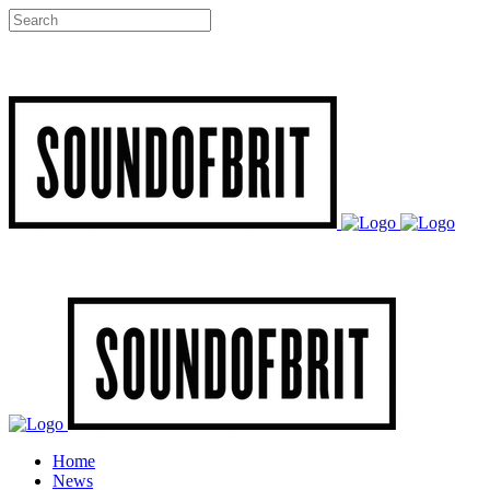
Home
News