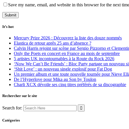
Save my name, email, and website in this browser for the next tim
It’s hot
Mercury Prize 2026 : Découvrez la liste des douze nommés
Elastica de retour après 25 ans d’absence ?
Calvin Harris rejoint sur scène par Sergio Pizzorno et Clement
Only the Poets en concert en France au mois de septembre
5 artistes UK incontournables à la Route du Rock 2026
‘Now We Can’t Be Friends’ : Bloc Party partage un nouveau sin
‘Shit Love’ : un nouveau single explosif pour Fat Dog
Un premier album et une toute nouvelle tournée pour Nieve Ell
De l’Hyperlove pour Mika au Son by Toulon
Charli XCX dévoile ses cinq titres préférés de sa discographie
Rechercher sur le site
Search for:
Catégories