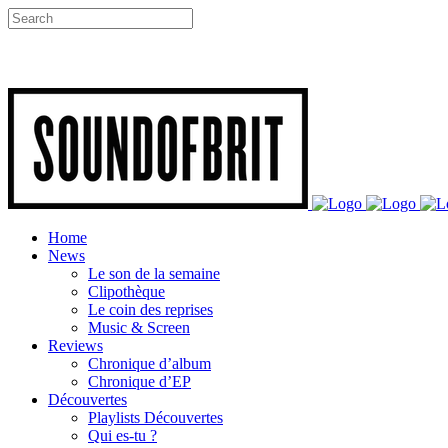
Home
News
Le son de la semaine
Clipothèque
Le coin des reprises
Music & Screen
Reviews
Chronique d’album
Chronique d’EP
Découvertes
Playlists Découvertes
Qui es-tu ?