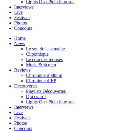
Lights On / Plein feux sur
Interviews
Live
Festivals
Photos
Concours
Home
News
Le son de la semaine
Clipothèque
Le coin des reprises
Music & Screen
Reviews
Chronique d’album
Chronique d’EP
Découvertes
Playlists Découvertes
Qui es-tu ?
Lights On / Plein feux sur
Interviews
Live
Festivals
Photos
Concours