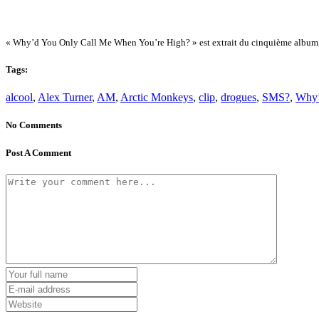
« Why’d You Only Call Me When You’re High? » est extrait du cinquième album
Tags:
alcool
,
Alex Turner
,
AM
,
Arctic Monkeys
,
clip
,
drogues
,
SMS?
,
Why’
No Comments
Post A Comment