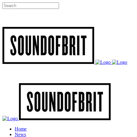
Home
News