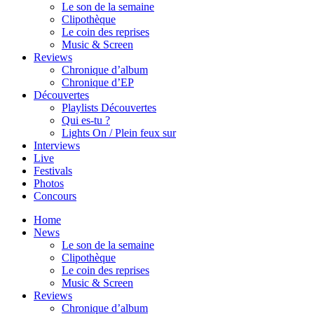
Le son de la semaine
Clipothèque
Le coin des reprises
Music & Screen
Reviews
Chronique d’album
Chronique d’EP
Découvertes
Playlists Découvertes
Qui es-tu ?
Lights On / Plein feux sur
Interviews
Live
Festivals
Photos
Concours
Home
News
Le son de la semaine
Clipothèque
Le coin des reprises
Music & Screen
Reviews
Chronique d’album