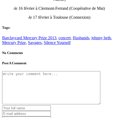
-le 16 février à Clermont-Ferrand (Coopérative de Mai)
-le 17 février à Toulouse (Connexion)
Tags:
Barclaycard Mercury Prize 2013
,
concert
,
Husbands
,
jehnny beth
,
Mercury Prize
,
Savages
,
Silence Yourself
No Comments
Post A Comment