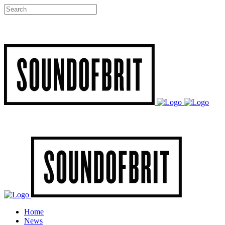
Home
News