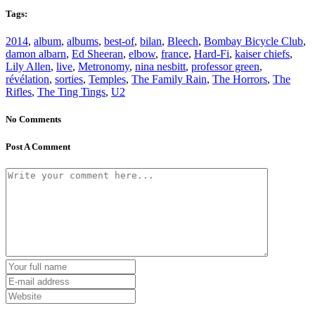
Tags:
2014
,
album
,
albums
,
best-of
,
bilan
,
Bleech
,
Bombay Bicycle Club
,
damon albarn
,
Ed Sheeran
,
elbow
,
france
,
Hard-Fi
,
kaiser chiefs
,
Lily Allen
,
live
,
Metronomy
,
nina nesbitt
,
professor green
,
révélation
,
sorties
,
Temples
,
The Family Rain
,
The Horrors
,
The
Rifles
,
The Ting Tings
,
U2
No Comments
Post A Comment