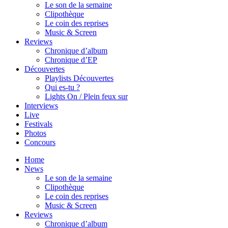
Le son de la semaine
Clipothèque
Le coin des reprises
Music & Screen
Reviews
Chronique d’album
Chronique d’EP
Découvertes
Playlists Découvertes
Qui es-tu ?
Lights On / Plein feux sur
Interviews
Live
Festivals
Photos
Concours
Home
News
Le son de la semaine
Clipothèque
Le coin des reprises
Music & Screen
Reviews
Chronique d’album