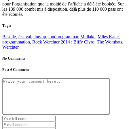
pour l’organisation que la moitié de l’affiche a déjà été bookée. Sur
les 139 000 combi mis à disposition, déjà plus de 110 000 pass ont
été écoulés.
Tags:
Bastille
,
festival
,
line-up
,
london grammar
,
Midlake
,
Miles Kane
,
programmation
,
Rock Werchter 2014 : Biffy Clyro
,
The Wombats
,
Werchter
No Comments
Post A Comment