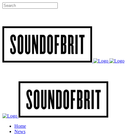
Home
News