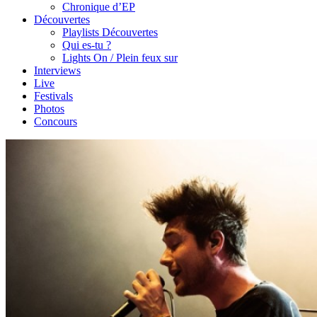
Chronique d’EP
Découvertes
Playlists Découvertes
Qui es-tu ?
Lights On / Plein feux sur
Interviews
Live
Festivals
Photos
Concours