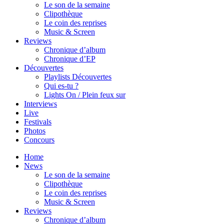
Le son de la semaine
Clipothèque
Le coin des reprises
Music & Screen
Reviews
Chronique d’album
Chronique d’EP
Découvertes
Playlists Découvertes
Qui es-tu ?
Lights On / Plein feux sur
Interviews
Live
Festivals
Photos
Concours
Home
News
Le son de la semaine
Clipothèque
Le coin des reprises
Music & Screen
Reviews
Chronique d’album