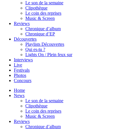
Le son de la semaine
Clipothèque
Le coin des reprises
Music & Screen
Reviews
Chronique d’album
Chronique d’EP
Découvertes
Playlists Découvertes
Qui es-tu ?
Lights On / Plein feux sur
Interviews
Live
Festivals
Photos
Concours
Home
News
Le son de la semaine
Clipothèque
Le coin des reprises
Music & Screen
Reviews
Chronique d’album