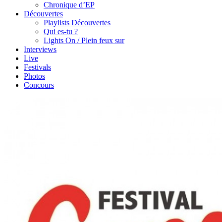
Chronique d’EP
Découvertes
Playlists Découvertes
Qui es-tu ?
Lights On / Plein feux sur
Interviews
Live
Festivals
Photos
Concours