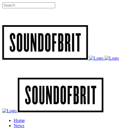
Home
News