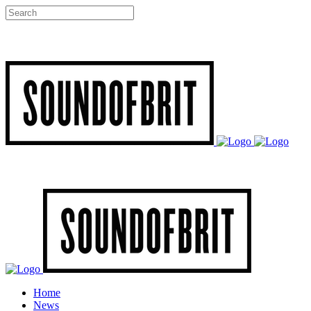
Home
News