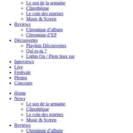
Le son de la semaine
Clipothèque
Le coin des reprises
Music & Screen
Reviews
Chronique d’album
Chronique d’EP
Découvertes
Playlists Découvertes
Qui es-tu ?
Lights On / Plein feux sur
Interviews
Live
Festivals
Photos
Concours
Home
News
Le son de la semaine
Clipothèque
Le coin des reprises
Music & Screen
Reviews
Chronique d’album