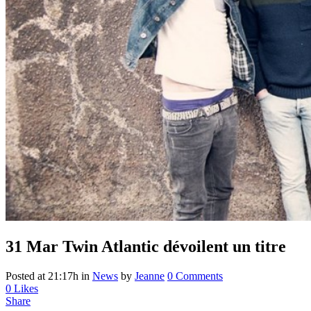
31 Mar
Twin Atlantic dévoilent un titre
Posted at 21:17h
in
News
by
Jeanne
0 Comments
0
Likes
Share