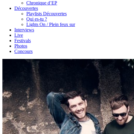
Chronique d’EP
Découvertes
Playlists Découvertes
Qui es-tu ?
Lights On / Plein feux sur
Interviews
Live
Festivals
Photos
Concours