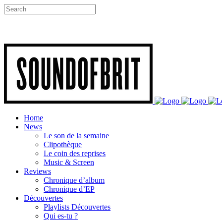
Home
News
Le son de la semaine
Clipothèque
Le coin des reprises
Music & Screen
Reviews
Chronique d’album
Chronique d’EP
Découvertes
Playlists Découvertes
Qui es-tu ?