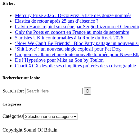
It’s hot
Mercury Prize 2026 : Découvrez la liste des douze nommés
Elastica de retour après 25 ans d’absence ?
Calvin Harris rejoint sur scène par Sergio Pizzorno et Clement
Only the Poets en concert en France au mois de septembre
5 artistes UK incontournables à la Route du Rock 2026
‘Now We Can’t Be Friends’ : Bloc Party partage un nouveau sin
‘Shit Love’ : un nouveau single explosif pour Fat Dog
Un premier album et une toute nouvelle tournée pour Nieve Ell
De l’Hyperlove pour Mika au Son by Toulon
Charli XCX dévoile ses cinq titres préférés de sa discographie
Rechercher sur le site
Search for:
Catégories
Catégories
Copyright Sound Of Britain