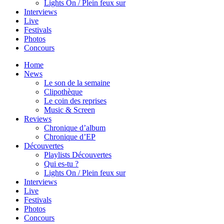
Lights On / Plein feux sur
Interviews
Live
Festivals
Photos
Concours
Home
News
Le son de la semaine
Clipothèque
Le coin des reprises
Music & Screen
Reviews
Chronique d’album
Chronique d’EP
Découvertes
Playlists Découvertes
Qui es-tu ?
Lights On / Plein feux sur
Interviews
Live
Festivals
Photos
Concours