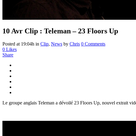
10 Avr
Clip : Teleman – 23 Floors Up
Posted at 19:04h
in
Clip
,
News
by
Chris
0 Comments
0
Likes
Share
Le groupe anglais Teleman a dévoilé 23 Floors Up, nouvel extrait vid