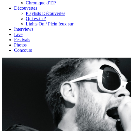
Chronique d’EP
Découvertes
Playlists Découvertes
Qui es-tu ?
Lights On / Plein feux sur
Interviews
Live
Festivals
Photos
Concours