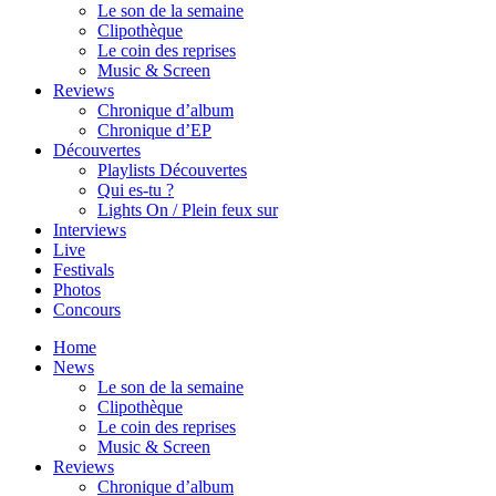
Le son de la semaine
Clipothèque
Le coin des reprises
Music & Screen
Reviews
Chronique d’album
Chronique d’EP
Découvertes
Playlists Découvertes
Qui es-tu ?
Lights On / Plein feux sur
Interviews
Live
Festivals
Photos
Concours
Home
News
Le son de la semaine
Clipothèque
Le coin des reprises
Music & Screen
Reviews
Chronique d’album