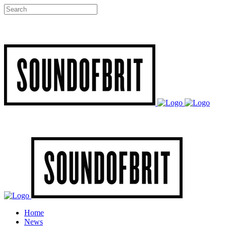
Home
News