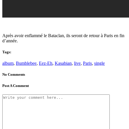
Après avoir enflammé le Bataclan, ils seront de retour à Paris en fin
d’année.
Tags:
album
,
Bumblebee
,
Eez-Eh
,
Kasabian
,
live
,
Paris
,
single
No Comments
Post A Comment