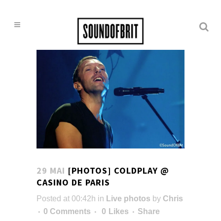
29 MAI
[PHOTOS] COLDPLAY @
CASINO DE PARIS
Posted at 00:42h
in
Live photos
by
Chris
0 Comments
0
Likes
Share