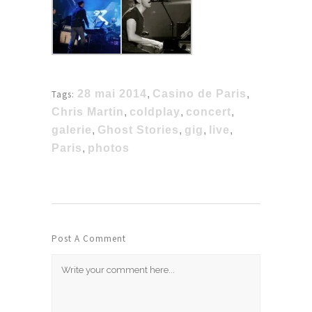
28 mai 2014
,
Casino de Paris
,
Tags:
Chris Martin
,
coldplay
,
concert
,
galerie
,
Ghost Stories
,
gig
,
live
,
Paris
,
photos
Post A Comment