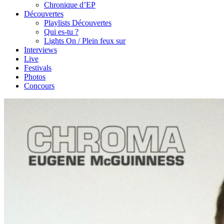
Chronique d’EP
Découvertes
Playlists Découvertes
Qui es-tu ?
Lights On / Plein feux sur
Interviews
Live
Festivals
Photos
Concours