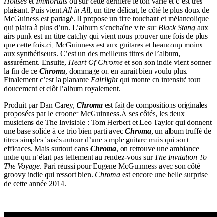
Houses
et
Immortals
où sur cette dernière le ton varie et c’est très
plaisant. Puis vient
All in Al
l, un titre délicat, le côté le plus doux de
McGuiness est partagé. Il propose un titre touchant et mélancolique
qui plaira à plus d’un. L’album s’enchaîne vite sur
Black Stang
aux
airs punk est un titre catchy qui vient nous prouver une fois de plus
que cette fois-ci, McGuinness est aux guitares et beaucoup moins
aux synthétiseurs. C’est un des meilleurs titres de l’album,
assurément. Ensuite,
Heart Of Chrome
et son son indie vient sonner
la fin de ce
Chroma
, dommage on en aurait bien voulu plus.
Finalement c’est la planante
Fairlight
qui monte en intensité tout
doucement et clôt l’album royalement.
Produit par Dan Carey,
Chroma
est fait de compositions originales
proposées par le crooner McGuinness.À ses côtés, les deux
musiciens de The Invisible : Tom Herbert et Leo Taylor qui donnent
une base solide à ce trio bien parti avec
Chroma
, un album truffé de
titres simples basés autour d’une simple guitare mais qui sont
efficaces. Mais surtout dans
Chroma
, on retrouve une ambiance
indie qui n’était pas tellement au rendez-vous sur
The Invitation To
The Voyage
. Pari réussi pour Eugene McGuinness avec son côté
groovy indie qui ressort bien.
Chroma
est encore une belle surprise
de cette année 2014.