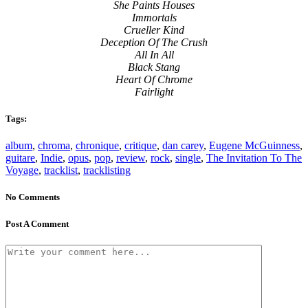
She Paints Houses
Immortals
Crueller Kind
Deception Of The Crush
All In All
Black Stang
Heart Of Chrome
Fairlight
Tags:
album
,
chroma
,
chronique
,
critique
,
dan carey
,
Eugene McGuinness
,
guitare
,
Indie
,
opus
,
pop
,
review
,
rock
,
single
,
The Invitation To The
Voyage
,
tracklist
,
tracklisting
No Comments
Post A Comment