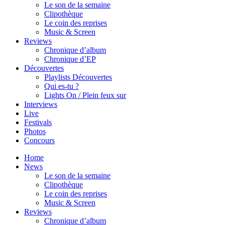
Le son de la semaine
Clipothèque
Le coin des reprises
Music & Screen
Reviews
Chronique d’album
Chronique d’EP
Découvertes
Playlists Découvertes
Qui es-tu ?
Lights On / Plein feux sur
Interviews
Live
Festivals
Photos
Concours
Home
News
Le son de la semaine
Clipothèque
Le coin des reprises
Music & Screen
Reviews
Chronique d’album