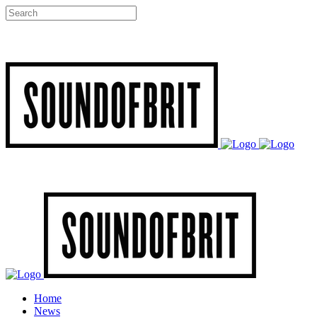
Home
News