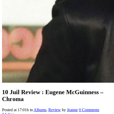
10 Juil
Review : Eugene McGuinness –
Chroma
Posted at 17:01h
in
Albums
,
Review
by
Jeanne
0 Comments