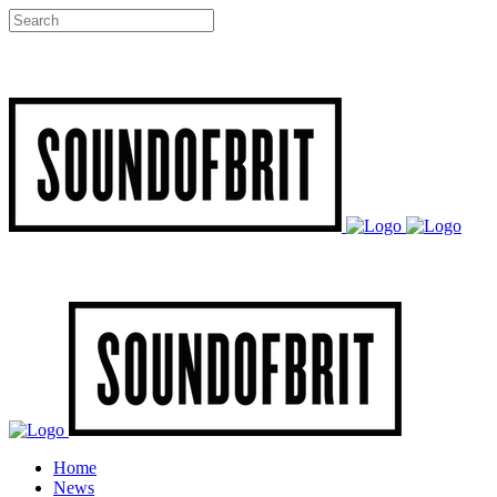
Home
News