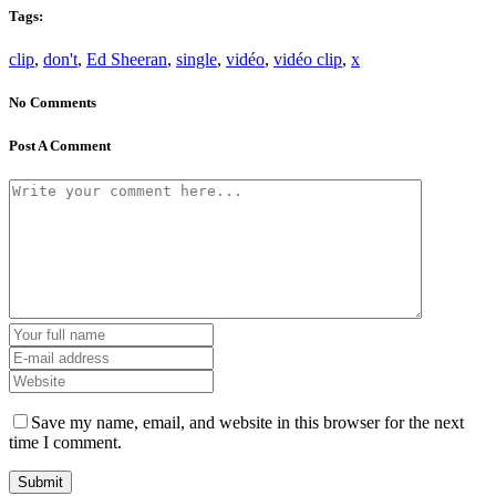
Tags:
clip
,
don't
,
Ed Sheeran
,
single
,
vidéo
,
vidéo clip
,
x
No Comments
Post A Comment
Save my name, email, and website in this browser for the next
time I comment.