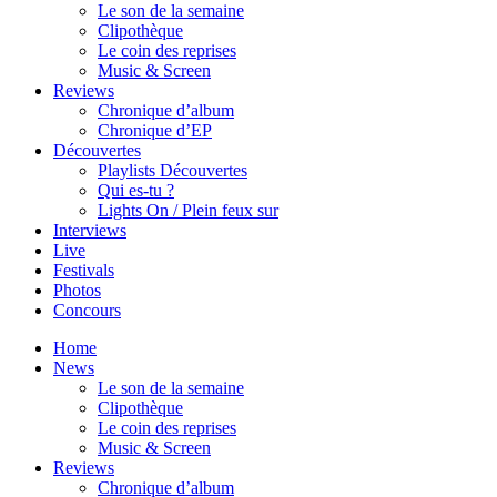
Le son de la semaine
Clipothèque
Le coin des reprises
Music & Screen
Reviews
Chronique d’album
Chronique d’EP
Découvertes
Playlists Découvertes
Qui es-tu ?
Lights On / Plein feux sur
Interviews
Live
Festivals
Photos
Concours
Home
News
Le son de la semaine
Clipothèque
Le coin des reprises
Music & Screen
Reviews
Chronique d’album