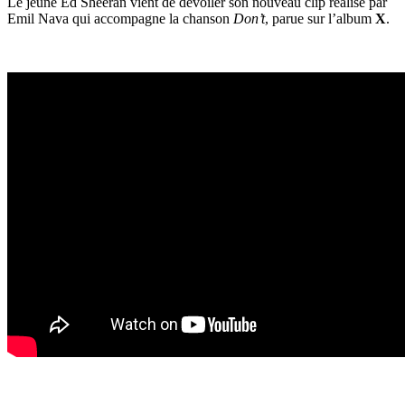
Le jeune Ed Sheeran vient de dévoiler son nouveau clip réalisé par
Emil Nava qui accompagne la chanson
Don’t
, parue sur l’album
X
.