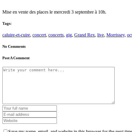
Mise en vente des places le mercredi 3 septembre à 10h.
Tags:
caluire-et-cuire
,
concert
,
concerts
,
gig
,
Grand Rex
,
live
,
Morrissey
,
oc
No Comments
Post A Comment
Save my name, email, and website in this browser for the next tim