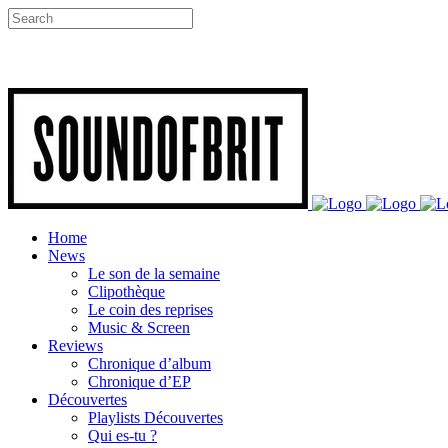
Home
News
Le son de la semaine
Clipothèque
Le coin des reprises
Music & Screen
Reviews
Chronique d’album
Chronique d’EP
Découvertes
Playlists Découvertes
Qui es-tu ?