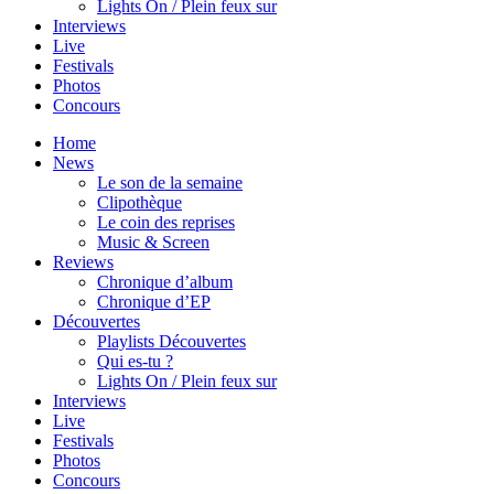
Lights On / Plein feux sur
Interviews
Live
Festivals
Photos
Concours
Home
News
Le son de la semaine
Clipothèque
Le coin des reprises
Music & Screen
Reviews
Chronique d’album
Chronique d’EP
Découvertes
Playlists Découvertes
Qui es-tu ?
Lights On / Plein feux sur
Interviews
Live
Festivals
Photos
Concours