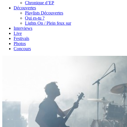
Chronique d’EP
Découvertes
Playlists Découvertes
Qui es-tu ?
Lights On / Plein feux sur
Interviews
Live
Festivals
Photos
Concours