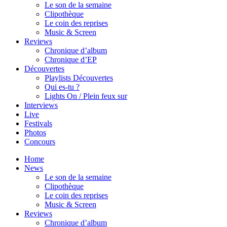
Le son de la semaine
Clipothèque
Le coin des reprises
Music & Screen
Reviews
Chronique d’album
Chronique d’EP
Découvertes
Playlists Découvertes
Qui es-tu ?
Lights On / Plein feux sur
Interviews
Live
Festivals
Photos
Concours
Home
News
Le son de la semaine
Clipothèque
Le coin des reprises
Music & Screen
Reviews
Chronique d’album