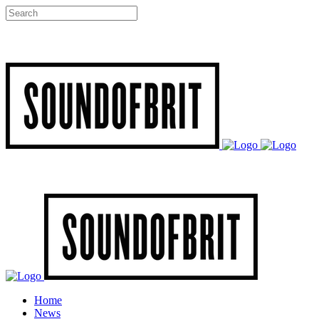
Home
News