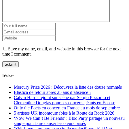
Save my name, email, and website in this browser for the next
time I comment.
It’s hot
Mercury Prize 2026 : Découvrez la liste des douze nommés
Elastica de retour après 25 ans d’absence ?
Calvin Harris rejoint sur scène par Sergio Pizzorno et
Clementine Douglas pour ses concerts géants en Écosse
Only the Poets en concert en France au mois de septembre
5 artistes UK incontournables à la Route du Rock 2026
‘Now We Can’t Be Friends’ : Bloc Party partage un nouveau
single pour faire danser les cœurs brisés
‘Shit Love’ : un nouveau single explosif pour Fat Dog