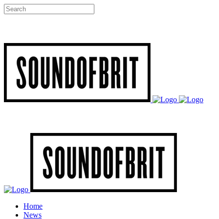
Home
News