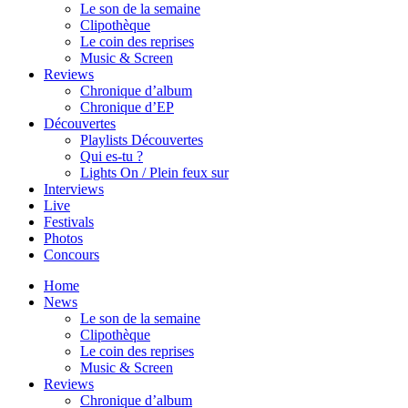
Le son de la semaine
Clipothèque
Le coin des reprises
Music & Screen
Reviews
Chronique d’album
Chronique d’EP
Découvertes
Playlists Découvertes
Qui es-tu ?
Lights On / Plein feux sur
Interviews
Live
Festivals
Photos
Concours
Home
News
Le son de la semaine
Clipothèque
Le coin des reprises
Music & Screen
Reviews
Chronique d’album