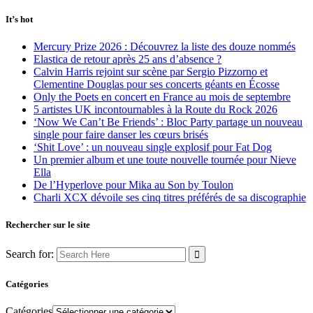
It’s hot
Mercury Prize 2026 : Découvrez la liste des douze nommés
Elastica de retour après 25 ans d’absence ?
Calvin Harris rejoint sur scène par Sergio Pizzorno et
Clementine Douglas pour ses concerts géants en Écosse
Only the Poets en concert en France au mois de septembre
5 artistes UK incontournables à la Route du Rock 2026
‘Now We Can’t Be Friends’ : Bloc Party partage un nouveau
single pour faire danser les cœurs brisés
‘Shit Love’ : un nouveau single explosif pour Fat Dog
Un premier album et une toute nouvelle tournée pour Nieve
Ella
De l’Hyperlove pour Mika au Son by Toulon
Charli XCX dévoile ses cinq titres préférés de sa discographie
Rechercher sur le site
Search for:
Catégories
Catégories