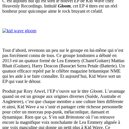
C’est aujourd’hui qu’est sorti le nouvel EP de Kid Wave chez
Heavenly Recordings. Intitulé
Gloom
, cet EP 4 titres est un réel
bonheur pour quiconque aime le rock bruyant et créatif.
Tout d’abord, revenons un peu sur le groupe en lui-même qui n’est
pas forcément connu de tous. Ce groupe londonien a débuté en
2013 est un quatuor formé de Lea Emmery (Chant/Guitare) Mattias
Bhatt (Guitare), Harry Deacon (Basse)et Serra Petale (Batterie). Un
quatuor efficace repéré par le célèbre magazine britannique NME
qui les aide à se faire connaître. Et aujourd’hui, Kid Wave sort un
EP qui vaut le détour.
Produit par Rory Atwel, l’EP s’ouvre sur le titre
Gloom
. L’avantage
quand on est un groupe aux origines diverses (Suède, Australie et
Angleterre), c’est que chaque membre a une culture bien différente
et ainsi, Kid Wave a su s’unir et partager cette richesse personnelle
pour créer un morceau pop-punk, mélaconlique, dansant et
dynamique. Rien que ça. S’en suit
Brimstone
où l’on retrouve
encore la magnifique voix nonchalante de Lea Emmery alignée à
une voix masculine qui donne un petit plus à Kid Wave. Ce