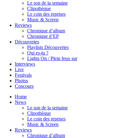
Le son de la semaine
Clipothèque
Le coin des reprises
Music & Screen
Reviews
Chronique d’album
Chronique d’EP
Découvertes
Playlists Découvertes
Qui es-tu ?
Lights On / Plein feux sur
Interviews
Live
Festivals
Photos
Concours
Home
News
Le son de la semaine
Clipothèque
Le coin des reprises
Music & Screen
Reviews
Chronique d’album