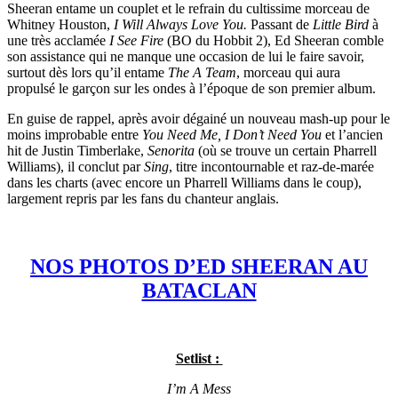
Sheeran entame un couplet et le refrain du cultissime morceau de
Whitney Houston,
I Will Always Love You.
Passant de
Little Bird
à
une très acclamée
I See Fire
(BO du Hobbit 2), Ed Sheeran comble
son assistance qui ne manque une occasion de lui le faire savoir,
surtout dès lors qu’il entame
The A Team
, morceau qui aura
propulsé le garçon sur les ondes à l’époque de son premier album.
En guise de rappel, après avoir dégainé un nouveau mash-up pour le
moins improbable entre
You Need Me, I Don’t Need You
et l’ancien
hit de Justin Timberlake,
Senorita
(où se trouve un certain Pharrell
Williams), il conclut par
Sing
, titre incontournable et raz-de-marée
dans les charts (avec encore un Pharrell Williams dans le coup),
largement repris par les fans du chanteur anglais.
NOS PHOTOS D’ED SHEERAN AU
BATACLAN
Setlist :
I’m A Mess