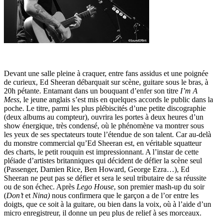
Devant une salle pleine à craquer, entre fans assidus et une poignée
de curieux, Ed Sheeran débarquait sur scène, guitare sous le bras, à
20h pétante. Entamant dans un bouquant d’enfer son titre
I’m A
Mess
, le jeune anglais s’est mis en quelques accords le public dans la
poche. Le titre, parmi les plus plébiscités d’une petite discographie
(deux albums au compteur), ouvrira les portes à deux heures d’un
show énergique, très condensé, où le phénomène va montrer sous
les yeux de ses spectateurs toute l’étendue de son talent. Car au-delà
du monstre commercial qu’Ed Sheeran est, en véritable squatteur
des charts, le petit rouquin est impressionnant. A l’instar de cette
pléiade d’artistes britanniques qui décident de défier la scène seul
(Passenger, Damien Rice, Ben Howard, George Ezra…), Ed
Sheeran ne peut pas se défier et sera le seul tributaire de sa réussite
ou de son échec. Après
Lego House
, son premier mash-up du soir
(
Don’t
et
Nina)
nous confirmera que le garçon a de l’or entre les
doigts, que ce soit à la guitare, ou bien dans la voix, où à l’aide d’un
micro enregistreur, il donne un peu plus de relief à ses morceaux.