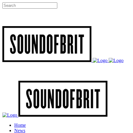
Home
News