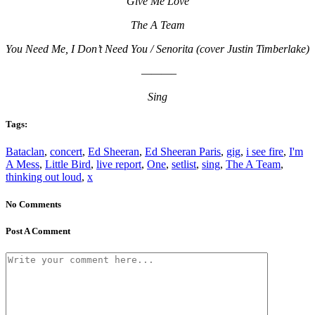
Give Me Love
The A Team
You Need Me, I Don’t Need You / Senorita (cover Justin Timberlake)
———–
Sing
Tags:
Bataclan
,
concert
,
Ed Sheeran
,
Ed Sheeran Paris
,
gig
,
i see fire
,
I'm
A Mess
,
Little Bird
,
live report
,
One
,
setlist
,
sing
,
The A Team
,
thinking out loud
,
x
No Comments
Post A Comment