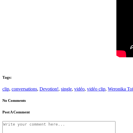
Tags:
clip
,
conversations
,
Devotion!
,
single
,
vidéo
,
vidéo clip
,
Weronika Tof
No Comments
Post A Comment