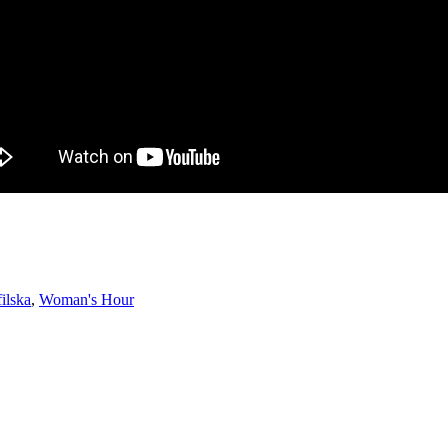
ilska
,
Woman's Hour