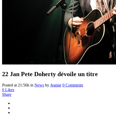
22 Jan
Pete Doherty dévoile un titre
Posted at 21:56h
in
News
by
Jeanne
0 Comments
0
Likes
Share