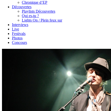
Chronique d’EP
Découvertes
Playlists Découvertes
Qui es-tu ?
Lights On / Plein feux sur
Interviews
Live
Festivals
Photos
Concours