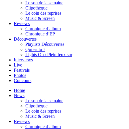
Le son de la semaine
Clipothèque
Le coin des reprises
Music & Screen
Reviews
Chronique d’album
Chronique d’EP
Découvertes
Playlists Découvertes
Qui es-tu ?
Lights On / Plein feux sur
Interviews
Live
Festivals
Photos
Concours
Home
News
Le son de la semaine
Clipothèque
Le coin des reprises
Music & Screen
Reviews
Chronique d’album