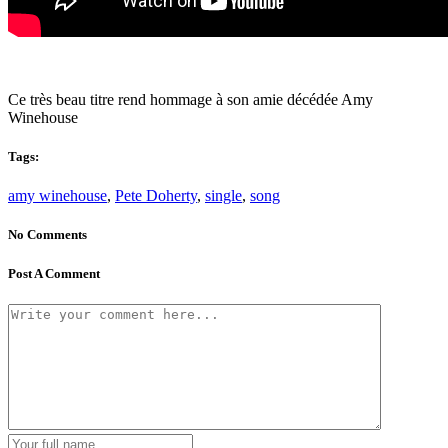
Ce très beau titre rend hommage à son amie décédée Amy
Winehouse
Tags:
amy winehouse
,
Pete Doherty
,
single
,
song
No Comments
Post A Comment