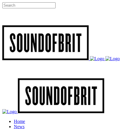
Home
News