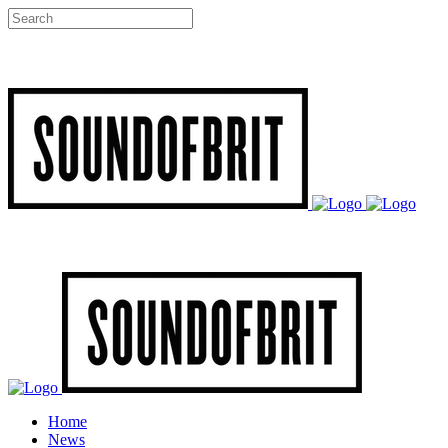
Home
News