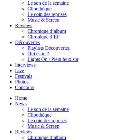
Le son de la semaine
Clipothèque
Le coin des reprises
Music & Screen
Reviews
Chronique d’album
Chronique d’EP
Découvertes
Playlists Découvertes
Qui es-tu ?
Lights On / Plein feux sur
Interviews
Live
Festivals
Photos
Concours
Home
News
Le son de la semaine
Clipothèque
Le coin des reprises
Music & Screen
Reviews
Chronique d’album