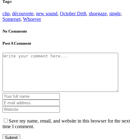
Tags:
clip
,
découverte
,
new sound
,
October Drift
,
shoegaze
,
single
,
Somerset
,
Whoever
No Comments
Post A Comment
Save my name, email, and website in this browser for the next
time I comment.