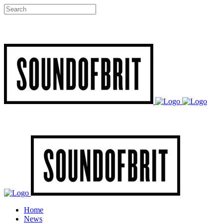
Home
News