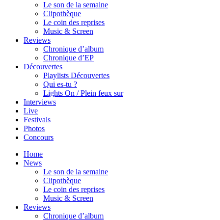
Le son de la semaine
Clipothèque
Le coin des reprises
Music & Screen
Reviews
Chronique d’album
Chronique d’EP
Découvertes
Playlists Découvertes
Qui es-tu ?
Lights On / Plein feux sur
Interviews
Live
Festivals
Photos
Concours
Home
News
Le son de la semaine
Clipothèque
Le coin des reprises
Music & Screen
Reviews
Chronique d’album