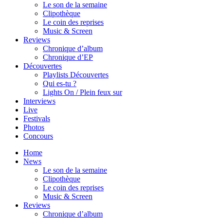
Le son de la semaine
Clipothèque
Le coin des reprises
Music & Screen
Reviews
Chronique d’album
Chronique d’EP
Découvertes
Playlists Découvertes
Qui es-tu ?
Lights On / Plein feux sur
Interviews
Live
Festivals
Photos
Concours
Home
News
Le son de la semaine
Clipothèque
Le coin des reprises
Music & Screen
Reviews
Chronique d’album