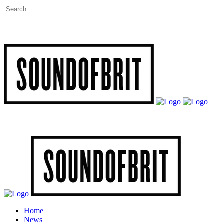
Home
News