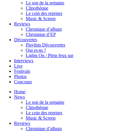
Le son de la semaine
Clipothèque
Le coin des reprises
Music & Screen
Reviews
Chronique d’album
Chronique d’EP
Découvertes
Playlists Découvertes
Qui es-tu ?
Lights On / Plein feux sur
Interviews
Live
Festivals
Photos
Concours
Home
News
Le son de la semaine
Clipothèque
Le coin des reprises
Music & Screen
Reviews
Chronique d’album