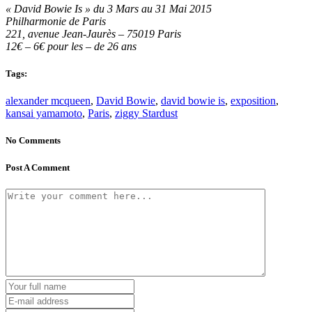
« David Bowie Is » du 3 Mars au 31 Mai 2015
Philharmonie de Paris
221, avenue Jean-Jaurès – 75019 Paris
12€ – 6€ pour les – de 26 ans
Tags:
alexander mcqueen
,
David Bowie
,
david bowie is
,
exposition
,
kansai yamamoto
,
Paris
,
ziggy Stardust
No Comments
Post A Comment