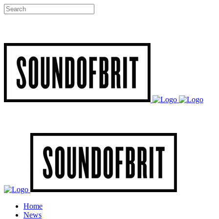
Home
News