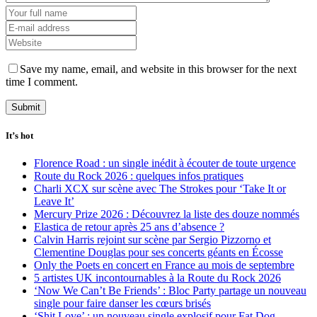
Save my name, email, and website in this browser for the next
time I comment.
It’s hot
Florence Road : un single inédit à écouter de toute urgence
Route du Rock 2026 : quelques infos pratiques
Charli XCX sur scène avec The Strokes pour ‘Take It or
Leave It’
Mercury Prize 2026 : Découvrez la liste des douze nommés
Elastica de retour après 25 ans d’absence ?
Calvin Harris rejoint sur scène par Sergio Pizzorno et
Clementine Douglas pour ses concerts géants en Écosse
Only the Poets en concert en France au mois de septembre
5 artistes UK incontournables à la Route du Rock 2026
‘Now We Can’t Be Friends’ : Bloc Party partage un nouveau
single pour faire danser les cœurs brisés
‘Shit Love’ : un nouveau single explosif pour Fat Dog