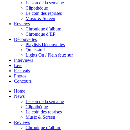
Le son de la semaine
Clipothèque
Le coin des reprises
Music & Screen
Reviews
Chronique d’album
Chronique d’EP
Découvertes
Playlists Découvertes
Qui es-tu ?
Lights On / Plein feux sur
Interviews
Live
Festivals
Photos
Concours
Home
News
Le son de la semaine
Clipothèque
Le coin des reprises
Music & Screen
Reviews
Chronique d’album