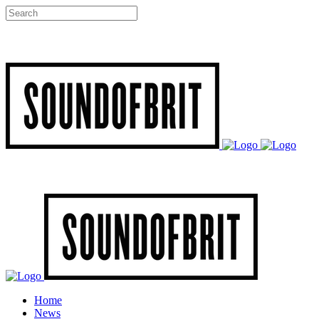
Home
News