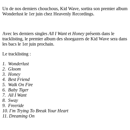
Un de nos derniers chouchous, Kid Wave, sortira son premier album
Wonderlust le 1er juin chez Heavenly Recordings.
Avec les derniers singles
All I Want
et
Honey
présents dans le
tracklisting, le premier album des shoegazers de Kid Wave sera dans
les bacs le 1er juin prochain.
Le tracklisting :
1. Wonderlust
2. Gloom
3. Honey
4. Best Friend
5. Walk On Fire
6. Baby Tiger
7. All I Want
8. Sway
9. Freeride
10. I’m Trying To Break Your Heart
11. Dreaming On