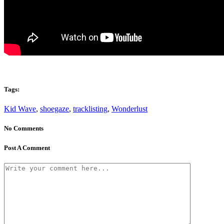
Tags:
Kid Wave
,
shoegaze
,
tracklisting
,
Wonderlust
No Comments
Post A Comment