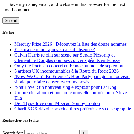
Save my name, email, and website in this browser for the next
time I comment.
It’s hot
Mercury Prize 2026 : Découvrez la liste des douze nommés
Elastica de retour après 25 ans d’absence ?
Calvin Harris rejoint sur scène par Sergio Pizzorno et
Clementine Douglas pour ses concerts géants en Écosse
Only the Poets en concert en France au mois de septembre
5 artistes UK incontournables à la Route du Rock 2026
‘Now We Can’t Be Friends’ : Bloc Party partage un nouveau
single pour faire danser les cœurs brisés
‘Shit Love’ : un nouveau single explosif pour Fat Dog
Un premier album et une toute nouvelle tournée pour Nieve
Ella
De l’Hyperlove pour Mika au Son by Toulon
Charli XCX dévoile ses cinq titres préférés de sa discographie
Rechercher sur le site
Search for: