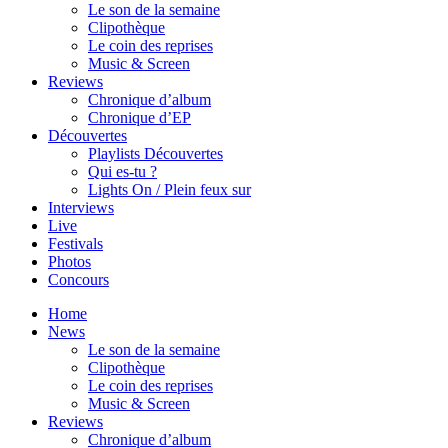
Le son de la semaine
Clipothèque
Le coin des reprises
Music & Screen
Reviews
Chronique d’album
Chronique d’EP
Découvertes
Playlists Découvertes
Qui es-tu ?
Lights On / Plein feux sur
Interviews
Live
Festivals
Photos
Concours
Home
News
Le son de la semaine
Clipothèque
Le coin des reprises
Music & Screen
Reviews
Chronique d’album