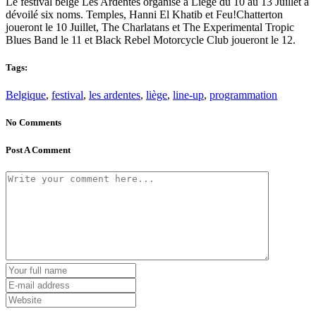
Le festival belge Les Ardentes organisé à Liège du 10 au 13 Juillet a
dévoilé six noms. Temples, Hanni El Khatib et Feu!Chatterton
joueront le 10 Juillet, The Charlatans et The Experimental Tropic
Blues Band le 11 et Black Rebel Motorcycle Club joueront le 12.
Tags:
Belgique
,
festival
,
les ardentes
,
liège
,
line-up
,
programmation
No Comments
Post A Comment