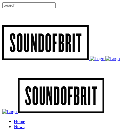
Home
News