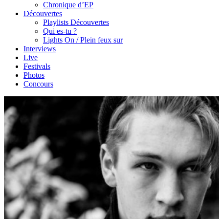
Chronique d’EP
Découvertes
Playlists Découvertes
Qui es-tu ?
Lights On / Plein feux sur
Interviews
Live
Festivals
Photos
Concours