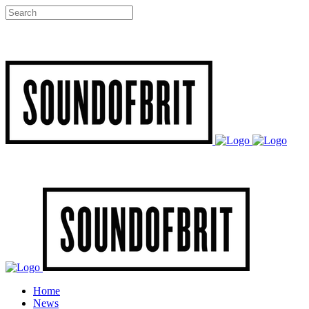
Home
News