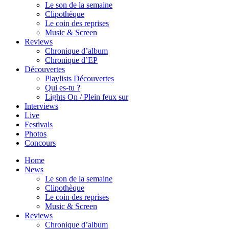
Le son de la semaine
Clipothèque
Le coin des reprises
Music & Screen
Reviews
Chronique d’album
Chronique d’EP
Découvertes
Playlists Découvertes
Qui es-tu ?
Lights On / Plein feux sur
Interviews
Live
Festivals
Photos
Concours
Home
News
Le son de la semaine
Clipothèque
Le coin des reprises
Music & Screen
Reviews
Chronique d’album