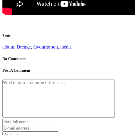
Tags:
album
,
Drenge
,
favourite son
,
inédit
No Comments
Post A Comment