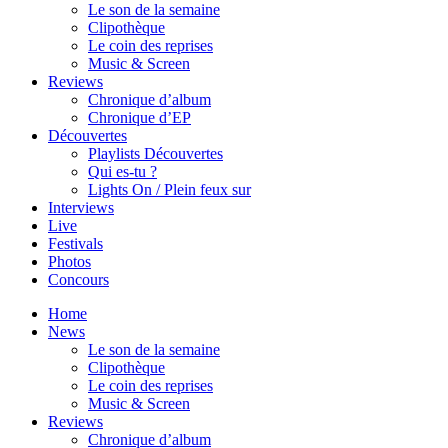
Le son de la semaine
Clipothèque
Le coin des reprises
Music & Screen
Reviews
Chronique d’album
Chronique d’EP
Découvertes
Playlists Découvertes
Qui es-tu ?
Lights On / Plein feux sur
Interviews
Live
Festivals
Photos
Concours
Home
News
Le son de la semaine
Clipothèque
Le coin des reprises
Music & Screen
Reviews
Chronique d’album