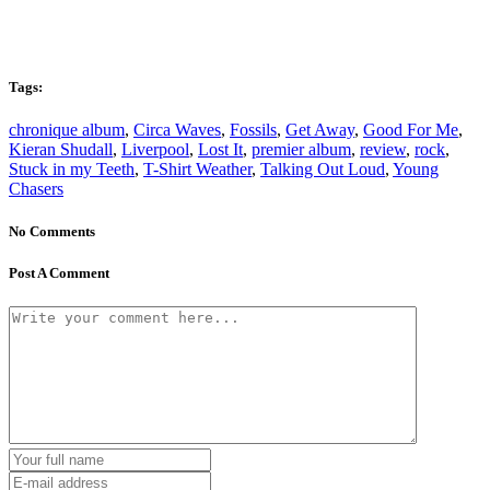
Tags:
chronique album
,
Circa Waves
,
Fossils
,
Get Away
,
Good For Me
,
Kieran Shudall
,
Liverpool
,
Lost It
,
premier album
,
review
,
rock
,
Stuck in my Teeth
,
T-Shirt Weather
,
Talking Out Loud
,
Young
Chasers
No Comments
Post A Comment