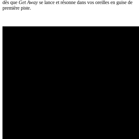
dès que
Get Away
se lance et résonne dans vos oreilles en guise de
première piste.