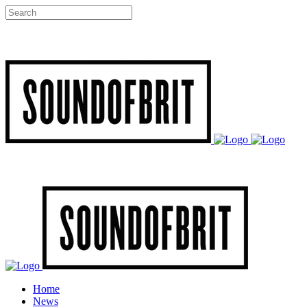
Home
News