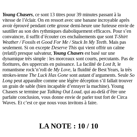
Young Chasers
, ce sont 13 titres pour 39 minutes passant à la
vitesse de l’éclair. On en ressort avec une banane incroyable après
avoir éprouvé pendant cette grosse demi-heure une furieuse envie de
sautiller au son des rythmiques diaboliquement efficaces. Pour s’en
convaincre, il suffit d’écouter ces enchaînements que sont
T-Shirt
Weather / Fossils
et
Good For Me / Stuck In My Teeth
. Mais pas
seulement. Si on excepte
Deserve This
qui vient offrir un calme
(relatif) presque salvateur,
Young Chasers
est basé sur une
dynamique très simple : les morceaux sont courts, percutants. Pas de
fioritures, des uppercuts en puissance. La facilité de
Lost It
, le
romantisme rock’n’roll de
My Love
, la fluidité de Best Years, la très
strokes-ienne
The Luck Has Gone
sont autant d’arguments. Seule
So
Long
peut apparaître comme une légère déception s’il fallait trouver
un grain de sable (bien incapable d’enrayer la machine). Young
Chasers se termine par
Talking Out Loud
, qui au-delà d’être une
parfaite conclusion, vous donne envie de parler tout fort de Circa
Waves. Et c’est ce que nous vous invitons à faire.
LA NOTE : 10 / 10