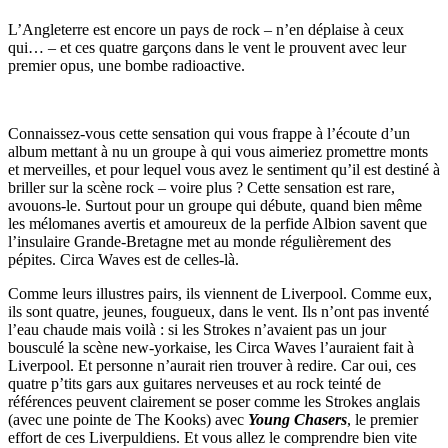
L’Angleterre est encore un pays de rock – n’en déplaise à ceux
qui… – et ces quatre garçons dans le vent le prouvent avec leur
premier opus, une bombe radioactive.
Connaissez-vous cette sensation qui vous frappe à l’écoute d’un
album mettant à nu un groupe à qui vous aimeriez promettre monts
et merveilles, et pour lequel vous avez le sentiment qu’il est destiné à
briller sur la scène rock – voire plus ? Cette sensation est rare,
avouons-le. Surtout pour un groupe qui débute, quand bien même
les mélomanes avertis et amoureux de la perfide Albion savent que
l’insulaire Grande-Bretagne met au monde régulièrement des
pépites. Circa Waves est de celles-là.
Comme leurs illustres pairs, ils viennent de Liverpool. Comme eux,
ils sont quatre, jeunes, fougueux, dans le vent. Ils n’ont pas inventé
l’eau chaude mais voilà : si les Strokes n’avaient pas un jour
bousculé la scène new-yorkaise, les Circa Waves l’auraient fait à
Liverpool. Et personne n’aurait rien trouver à redire. Car oui, ces
quatre p’tits gars aux guitares nerveuses et au rock teinté de
références peuvent clairement se poser comme les Strokes anglais
(avec une pointe de The Kooks) avec
Young Chasers
, le premier
effort de ces Liverpuldiens. Et vous allez le comprendre bien vite