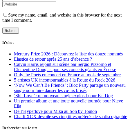
Save my name, email, and website in this browser for the next
time I comment.
It’s hot
Mercury Prize 2026 : Découvrez la liste des douze nommés
Elastica de retour après 25 ans d’absence ?
Calvin Harris rejoint sur scène par Sergio Pizzorno et
Clementine Douglas pour ses concerts géants en Écosse
Only the Poets en concert en France au mois de septembre
5 artistes UK incontournables à la Route du Rock 2026
‘Now We Can’t Be Friends’ : Bloc Party partage un nouveau
single pour faire danser les cœurs brisés
‘Shit Love’ : un nouveau single explosif pour Fat Dog
Un premier album et une toute nouvelle tournée pour Nieve
Ella
De l’Hyperlove pour Mika au Son by Toulon
Charli XCX dévoile ses cinq titres préférés de sa discographie
Rechercher sur le site