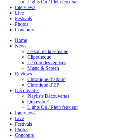
Lights On / Plein feux sur
Interviews
Live
Festivals
Photos
Concours
Home
News
Le son de la semaine
Clipothèque
Le coin des reprises
Music & Screen
Reviews
Chronique d’album
Chronique d’EP
Découvertes
Playlists Découvertes
Qui es-tu ?
Lights On / Plein feux sur
Interviews
Live
Festivals
Photos
Concours