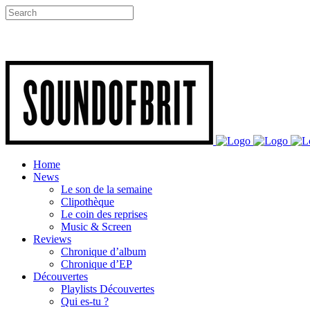
Home
News
Le son de la semaine
Clipothèque
Le coin des reprises
Music & Screen
Reviews
Chronique d’album
Chronique d’EP
Découvertes
Playlists Découvertes
Qui es-tu ?