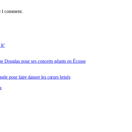
e I comment.
It’
ine Douglas pour ses concerts géants en Écosse
gle pour faire danser les cœurs brisés
a