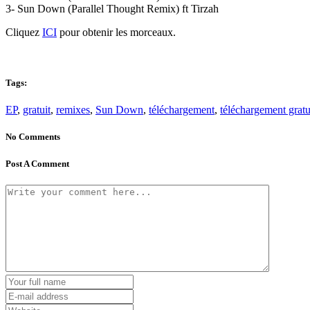
3- Sun Down (Parallel Thought Remix) ft Tirzah
Cliquez
ICI
pour obtenir les morceaux.
Tags:
EP
,
gratuit
,
remixes
,
Sun Down
,
téléchargement
,
téléchargement gratu
No Comments
Post A Comment