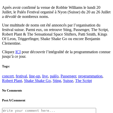
Après avoir confirmé la venue de Robbie Williams le lundi 20
Juillet, le Paléo Festival organisé à Nyon (Suisse) du 20 au 26 Juillet
a dévoilé de nombreux noms.
Une multitude de noms ont été annoncés par l’organisation du
festival suisse. Parmi eux, on retrouve Sting, Passenger, The Script,
Robert Plant & The Sensational Space Shifters, Patti Smith, Kings
Of Leon, Triggerfinger, Shake Shake Go ou encore Benjamin
Clementine.
Cliquez
ICI
pour découvrir l’intégralité de la programmation connue
jusqu’à ce jour.
Tags:
concert
,
festival
,
line-up
,
live
,
paléo
,
Passenger
,
programmation
,
Robert Plant
,
Shake Shake Go
,
Sting
,
Suisse
,
The Script
No Comments
Post A Comment