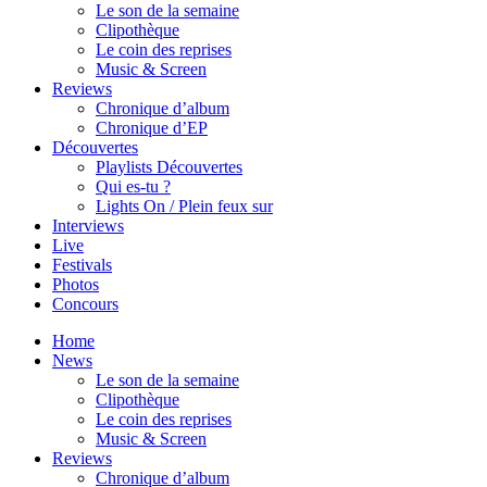
Le son de la semaine
Clipothèque
Le coin des reprises
Music & Screen
Reviews
Chronique d’album
Chronique d’EP
Découvertes
Playlists Découvertes
Qui es-tu ?
Lights On / Plein feux sur
Interviews
Live
Festivals
Photos
Concours
Home
News
Le son de la semaine
Clipothèque
Le coin des reprises
Music & Screen
Reviews
Chronique d’album