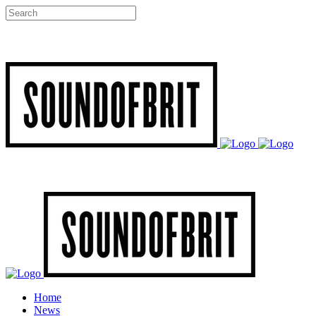
Home
News