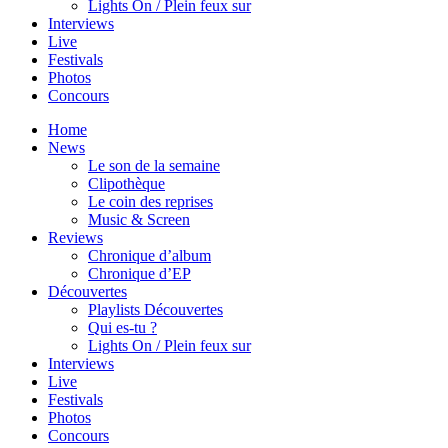
Lights On / Plein feux sur
Interviews
Live
Festivals
Photos
Concours
Home
News
Le son de la semaine
Clipothèque
Le coin des reprises
Music & Screen
Reviews
Chronique d’album
Chronique d’EP
Découvertes
Playlists Découvertes
Qui es-tu ?
Lights On / Plein feux sur
Interviews
Live
Festivals
Photos
Concours