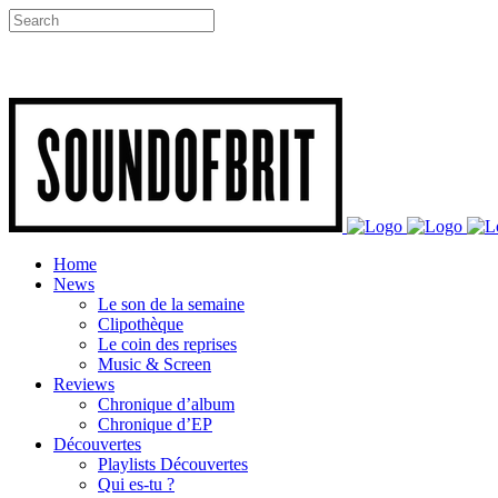
Home
News
Le son de la semaine
Clipothèque
Le coin des reprises
Music & Screen
Reviews
Chronique d’album
Chronique d’EP
Découvertes
Playlists Découvertes
Qui es-tu ?