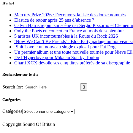
It’s hot
Mercury Prize 2026 : Découvrez la liste des douze nommés
Elastica de retour après 25 ans d’absence ?
Calvin Harris rejoint sur scène par Sergio Pizzorno et Clement
Only the Poets en concert en France au mois de septembre
5 artistes UK incontournables à la Route du Rock 2026
‘Now We Can’t Be Friends’ : Bloc Party partage un nouveau sin
‘Shit Love’ : un nouveau single explosif pour Fat Dog
Un premier album et une toute nouvelle tournée pour Nieve Ell
De l’Hyperlove pour Mika au Son by Toulon
Charli XCX dévoile ses cinq titres préférés de sa discographie
Rechercher sur le site
Search for:
Catégories
Catégories
Copyright Sound Of Britain