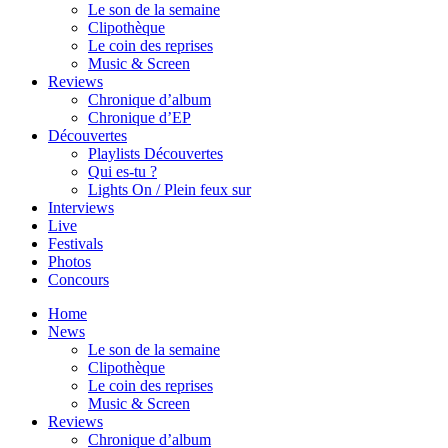
Le son de la semaine
Clipothèque
Le coin des reprises
Music & Screen
Reviews
Chronique d’album
Chronique d’EP
Découvertes
Playlists Découvertes
Qui es-tu ?
Lights On / Plein feux sur
Interviews
Live
Festivals
Photos
Concours
Home
News
Le son de la semaine
Clipothèque
Le coin des reprises
Music & Screen
Reviews
Chronique d’album