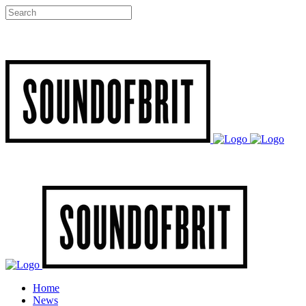
Home
News