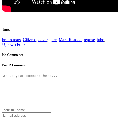
Tags:
bruno mars
,
Citizens
,
cover
,
gare
,
Mark Ronson
,
reprise
,
tube
,
Uptown Funk
No Comments
Post A Comment