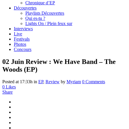
Chronique d’EP
Découvertes
Playlists Découvertes
Qui es-tu ?
Lights On / Plein feux sur
Interviews
Live
Festivals
Photos
Concours
02 Juin
Review : We Have Band – The
Woods (EP)
Posted at 17:33h
in
EP
,
Review
by
Myriam
0 Comments
0
Likes
Share