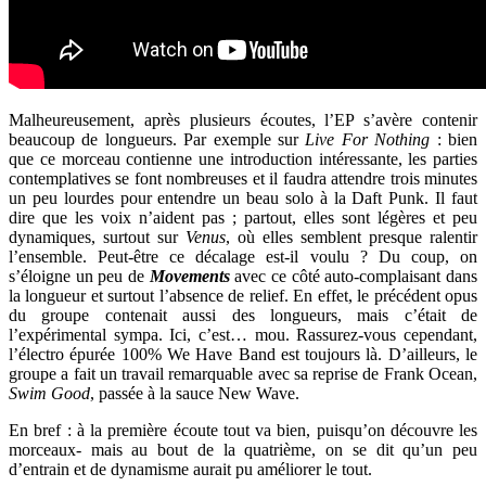
Malheureusement, après plusieurs écoutes, l’EP s’avère contenir
beaucoup de longueurs. Par exemple sur
Live For Nothing
: bien
que ce morceau contienne une introduction intéressante, les parties
contemplatives se font nombreuses et il faudra attendre trois minutes
un peu lourdes pour entendre un beau solo à la Daft Punk. Il faut
dire que les voix n’aident pas ; partout, elles sont légères et peu
dynamiques, surtout sur
Venus
, où elles semblent presque ralentir
l’ensemble. Peut-être ce décalage est-il voulu ? Du coup, on
s’éloigne un peu de
Movements
avec ce côté auto-complaisant dans
la longueur et surtout l’absence de relief. En effet, le précédent opus
du groupe contenait aussi des longueurs, mais c’était de
l’expérimental sympa. Ici, c’est… mou. Rassurez-vous cependant,
l’électro épurée 100% We Have Band est toujours là. D’ailleurs, le
groupe a fait un travail remarquable avec sa reprise de Frank Ocean,
Swim Good
, passée à la sauce New Wave.
En bref : à la première écoute tout va bien, puisqu’on découvre les
morceaux- mais au bout de la quatrième, on se dit qu’un peu
d’entrain et de dynamisme aurait pu améliorer le tout.