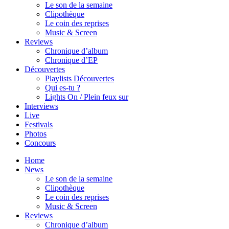
Le son de la semaine
Clipothèque
Le coin des reprises
Music & Screen
Reviews
Chronique d’album
Chronique d’EP
Découvertes
Playlists Découvertes
Qui es-tu ?
Lights On / Plein feux sur
Interviews
Live
Festivals
Photos
Concours
Home
News
Le son de la semaine
Clipothèque
Le coin des reprises
Music & Screen
Reviews
Chronique d’album