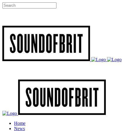
Home
News