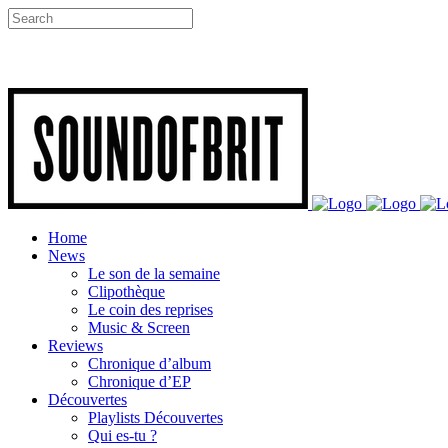
Home
News
Le son de la semaine
Clipothèque
Le coin des reprises
Music & Screen
Reviews
Chronique d’album
Chronique d’EP
Découvertes
Playlists Découvertes
Qui es-tu ?