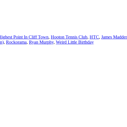
Highest Point In Cliff Town
,
Hooton Tennis Club
,
HTC
,
James Madde
n)
,
Rockorama
,
Ryan Murphy
,
Weird Little Birthday