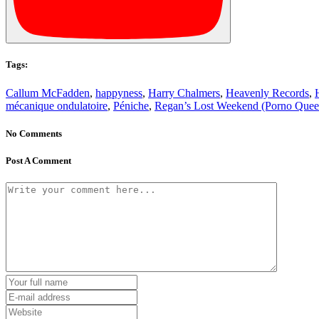
Tags:
Callum McFadden
,
happyness
,
Harry Chalmers
,
Heavenly Records
,
mécanique ondulatoire
,
Péniche
,
Regan’s Lost Weekend (Porno Quee
No Comments
Post A Comment