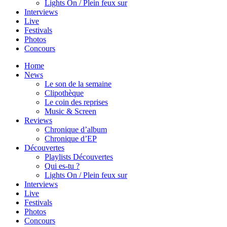
Lights On / Plein feux sur
Interviews
Live
Festivals
Photos
Concours
Home
News
Le son de la semaine
Clipothèque
Le coin des reprises
Music & Screen
Reviews
Chronique d’album
Chronique d’EP
Découvertes
Playlists Découvertes
Qui es-tu ?
Lights On / Plein feux sur
Interviews
Live
Festivals
Photos
Concours