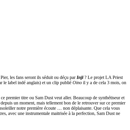
ier, les fans seront ils séduit ou déçu par
Inji
?
Le projet LA Priest
le label indé anglais) et un clip publié
Oino
il y a de cela 3 mois, on
ce premier titre ou Sam Dust veut aller. Beaucoup de synthétiseur et
s depuis un moment, mais tellement bon de le retrouver sur ce premier
ensoleiller notre première écoute … non déplaisante. Que cela vous
tres, avec une instrumentale maitrisée à la perfection, Sam Dust ne