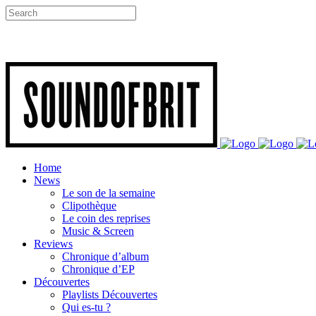
Home
News
Le son de la semaine
Clipothèque
Le coin des reprises
Music & Screen
Reviews
Chronique d’album
Chronique d’EP
Découvertes
Playlists Découvertes
Qui es-tu ?