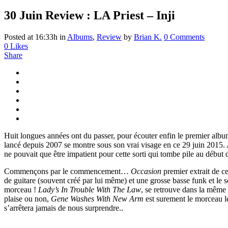
30 Juin
Review : LA Priest – Inji
Posted at 16:33h
in
Albums
,
Review
by
Brian K.
0 Comments
0
Likes
Share
Huit longues années ont du passer, pour écouter enfin le premier album
lancé depuis 2007 se montre sous son vrai visage en ce 29 juin 2015. 
ne pouvait que être impatient pour cette sorti qui tombe pile au début d
Commençons par le commencement…
Occasion
premier extrait de c
de guitare (souvent créé par lui même) et une grosse basse funk et le
morceau !
Lady’s In Trouble With The Law
, se retrouve dans la même 
plaise ou non,
Gene Washes With New Arm
est surement le morceau le
s’arrêtera jamais de nous surprendre..