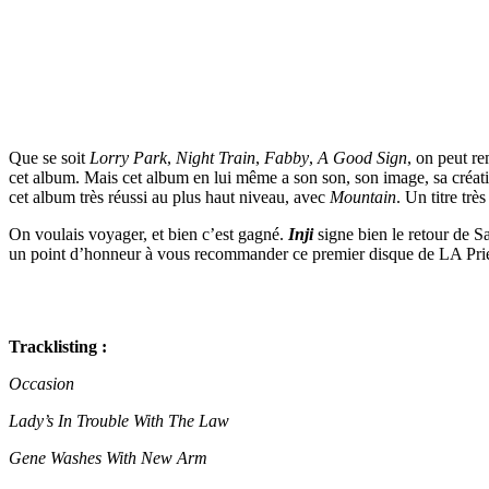
Que se soit
Lorry Park
,
Night Train
,
Fabby
,
A Good Sign
, on peut r
cet album. Mais cet album en lui même a son son, son image, sa créa
cet album très réussi au plus haut niveau, avec
Mountain
. Un titre tr
On voulais voyager, et bien c’est gagné.
Inji
signe bien le retour de S
un point d’honneur à vous recommander ce premier disque de LA Priest
Tracklisting :
Occasion
Lady’s In Trouble With The Law
Gene Washes With New Arm