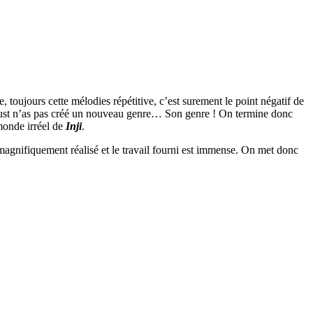
oujours cette mélodies répétitive, c’est surement le point négatif de
Dust n’as pas créé un nouveau genre… Son genre !
On termine donc
monde irréel de
Inji
.
magnifiquement réalisé et le travail fourni est immense. On met donc