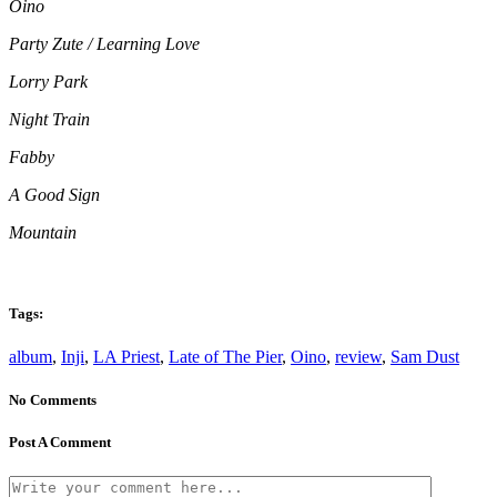
Oino
Party Zute / Learning Love
Lorry Park
Night Train
Fabby
A Good Sign
Mountain
Tags:
album
,
Inji
,
LA Priest
,
Late of The Pier
,
Oino
,
review
,
Sam Dust
No Comments
Post A Comment