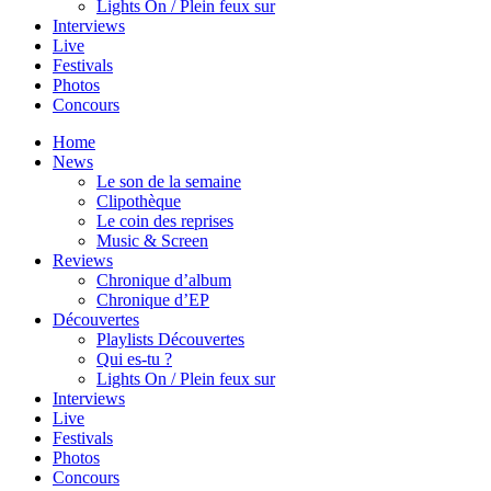
Lights On / Plein feux sur
Interviews
Live
Festivals
Photos
Concours
Home
News
Le son de la semaine
Clipothèque
Le coin des reprises
Music & Screen
Reviews
Chronique d’album
Chronique d’EP
Découvertes
Playlists Découvertes
Qui es-tu ?
Lights On / Plein feux sur
Interviews
Live
Festivals
Photos
Concours