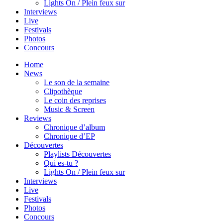
Lights On / Plein feux sur
Interviews
Live
Festivals
Photos
Concours
Home
News
Le son de la semaine
Clipothèque
Le coin des reprises
Music & Screen
Reviews
Chronique d’album
Chronique d’EP
Découvertes
Playlists Découvertes
Qui es-tu ?
Lights On / Plein feux sur
Interviews
Live
Festivals
Photos
Concours