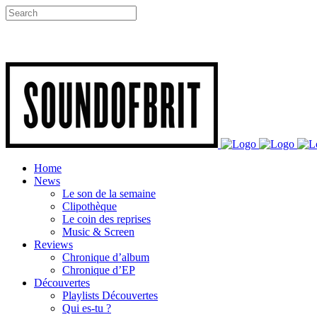
Home
News
Le son de la semaine
Clipothèque
Le coin des reprises
Music & Screen
Reviews
Chronique d’album
Chronique d’EP
Découvertes
Playlists Découvertes
Qui es-tu ?