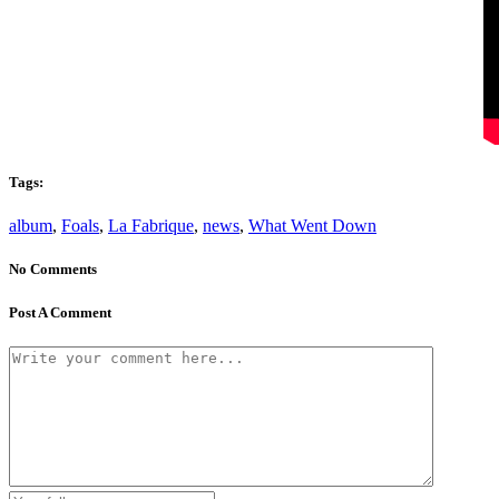
Tags:
album
,
Foals
,
La Fabrique
,
news
,
What Went Down
No Comments
Post A Comment