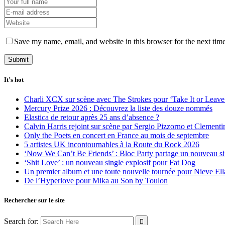
Save my name, email, and website in this browser for the next tim
It’s hot
Charli XCX sur scène avec The Strokes pour ‘Take It or Leave 
Mercury Prize 2026 : Découvrez la liste des douze nommés
Elastica de retour après 25 ans d’absence ?
Calvin Harris rejoint sur scène par Sergio Pizzorno et Clement
Only the Poets en concert en France au mois de septembre
5 artistes UK incontournables à la Route du Rock 2026
‘Now We Can’t Be Friends’ : Bloc Party partage un nouveau sin
‘Shit Love’ : un nouveau single explosif pour Fat Dog
Un premier album et une toute nouvelle tournée pour Nieve Ell
De l’Hyperlove pour Mika au Son by Toulon
Rechercher sur le site
Search for: