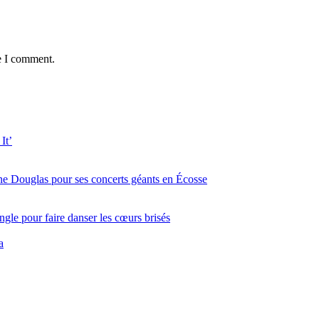
e I comment.
It’
ine Douglas pour ses concerts géants en Écosse
gle pour faire danser les cœurs brisés
a