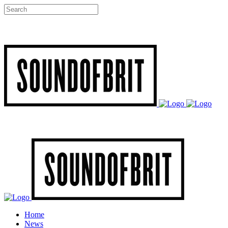
Home
News