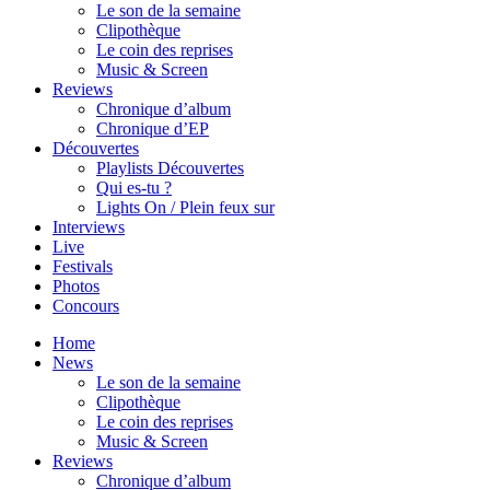
Le son de la semaine
Clipothèque
Le coin des reprises
Music & Screen
Reviews
Chronique d’album
Chronique d’EP
Découvertes
Playlists Découvertes
Qui es-tu ?
Lights On / Plein feux sur
Interviews
Live
Festivals
Photos
Concours
Home
News
Le son de la semaine
Clipothèque
Le coin des reprises
Music & Screen
Reviews
Chronique d’album