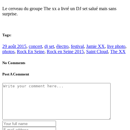
Le cerveau du groupe The xx a livré un DJ set salué mais sans
surprise.
Tags:
29 août 2015
,
concert
,
dj set
,
électro
,
festival
,
Jamie XX
,
live photo
,
photos
,
Rock En Seine
,
Rock en Seine 2015
,
Saint Cloud
,
The XX
No Comments
Post A Comment