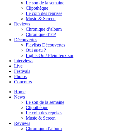
Le son de la semaine
Clipothèque
Le coin des reprises
Music & Screen
Reviews
Chronique d’album
Chronique d’EP
Découvertes
Playlists Découvertes
Qui es-tu ?
Lights On / Plein feux sur
Interviews
Live
Festivals
Photos
Concours
Home
News
Le son de la semaine
Clipothèque
Le coin des reprises
Music & Screen
Reviews
Chronique d’album