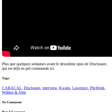
Plus que quelques semaines avant le deuxième opus de Disclosure,
qui est déjà en pré-commande ici.
Tags:
CARACAL
,
Disclosure
,
interview
,
Kwabs
,
Lawrence
,
Pitchfork
,
Willing & Able
No Comments
Post A Comment