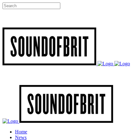
Home
News