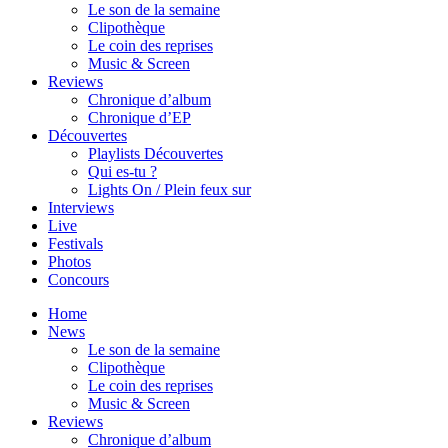
Le son de la semaine
Clipothèque
Le coin des reprises
Music & Screen
Reviews
Chronique d’album
Chronique d’EP
Découvertes
Playlists Découvertes
Qui es-tu ?
Lights On / Plein feux sur
Interviews
Live
Festivals
Photos
Concours
Home
News
Le son de la semaine
Clipothèque
Le coin des reprises
Music & Screen
Reviews
Chronique d’album