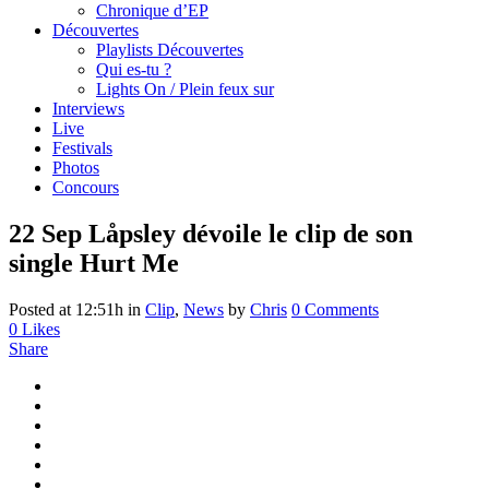
Chronique d’EP
Découvertes
Playlists Découvertes
Qui es-tu ?
Lights On / Plein feux sur
Interviews
Live
Festivals
Photos
Concours
22 Sep
Låpsley dévoile le clip de son
single Hurt Me
Posted at 12:51h
in
Clip
,
News
by
Chris
0 Comments
0
Likes
Share