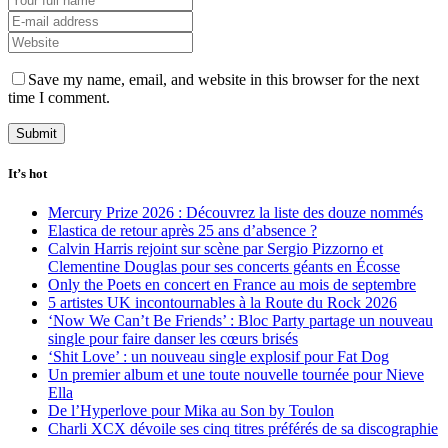
Save my name, email, and website in this browser for the next
time I comment.
It’s hot
Mercury Prize 2026 : Découvrez la liste des douze nommés
Elastica de retour après 25 ans d’absence ?
Calvin Harris rejoint sur scène par Sergio Pizzorno et
Clementine Douglas pour ses concerts géants en Écosse
Only the Poets en concert en France au mois de septembre
5 artistes UK incontournables à la Route du Rock 2026
‘Now We Can’t Be Friends’ : Bloc Party partage un nouveau
single pour faire danser les cœurs brisés
‘Shit Love’ : un nouveau single explosif pour Fat Dog
Un premier album et une toute nouvelle tournée pour Nieve
Ella
De l’Hyperlove pour Mika au Son by Toulon
Charli XCX dévoile ses cinq titres préférés de sa discographie