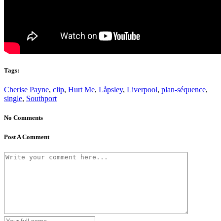
Tags:
Cherise Payne
,
clip
,
Hurt Me
,
Låpsley
,
Liverpool
,
plan-séquence
,
single
,
Southport
No Comments
Post A Comment