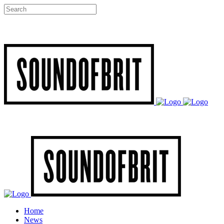
Home
News