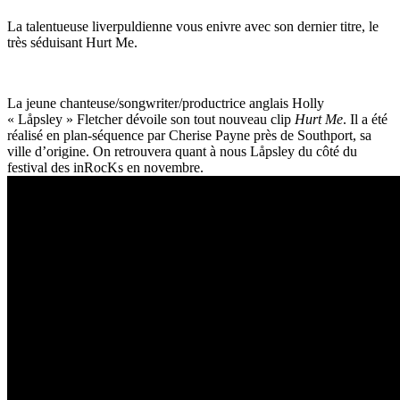
La talentueuse liverpuldienne vous enivre avec son dernier titre, le
très séduisant Hurt Me.
La jeune chanteuse/songwriter/productrice anglais Holly
« Låpsley » Fletcher dévoile son tout nouveau clip
Hurt Me
. Il a été
réalisé en plan-séquence par Cherise Payne près de Southport, sa
ville d’origine. On retrouvera quant à nous Låpsley du côté du
festival des inRocKs en novembre.