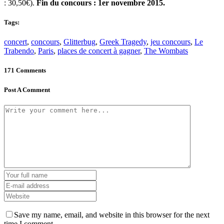
: 30,50€).
Fin du concours : 1er novembre 2015.
Tags:
concert
,
concours
,
Glitterbug
,
Greek Tragedy
,
jeu concours
,
Le
Trabendo
,
Paris
,
places de concert à gagner
,
The Wombats
171 Comments
Post A Comment
Save my name, email, and website in this browser for the next
time I comment.