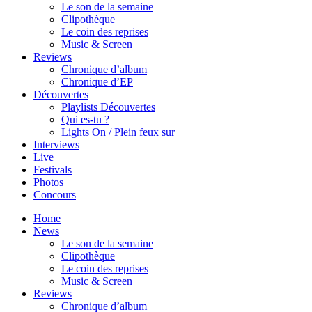
Le son de la semaine
Clipothèque
Le coin des reprises
Music & Screen
Reviews
Chronique d’album
Chronique d’EP
Découvertes
Playlists Découvertes
Qui es-tu ?
Lights On / Plein feux sur
Interviews
Live
Festivals
Photos
Concours
Home
News
Le son de la semaine
Clipothèque
Le coin des reprises
Music & Screen
Reviews
Chronique d’album