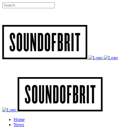
Home
News